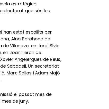
ència estratègica
te electoral, que són les
 han estat escollits per
Girona, Aina Barahona de
a de Vilanova, en Jordi Slvia
a, en Joan Teran de
, Xavier Angelergues de Reus,
e Sabadell. Un secretariat
là, Marc Sallas i Adam Majó
.
dimissió el passat mes de
l mes de juny.