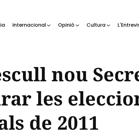
ia
Internacional
Opinió
Cultura
L'Entrevi
ch
scull nou Secr
rar les eleccio
ls de 2011