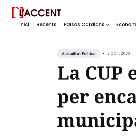
Inici
Recents
Països Catalans
Econom
Sear
for
Blog
•
18 OCT, 2009
Actualitat Política
La CUP e
per enca
municipa