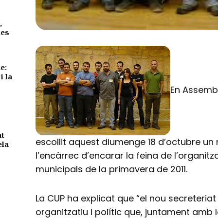
,
des
e:
i la
En Assembl
nt
escollit aquest diumenge 18 d’octubre un 
ela
l’encàrrec d’encarar la feina de l’organitz
municipals de la primavera de 2011.
La CUP ha explicat que “el nou secreteriat
organitzatiu i polític que, juntament amb 