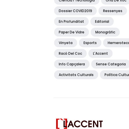
Ciència I Tecnologia
Ona De Xoc
Dossier COVID2019
Ressenyes
En Profunditat
Editorial
Paper De Vidre
Monogràfic
Vinyeta
Esports
Hemerotec
Racó Del Coc
L'Accent
Info Capçalera
Sense Categoria
Activitats Culturals
Política Cultu