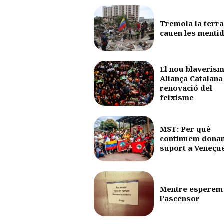
Tremola la terra
cauen les menti
El nou blaverism
Aliança Catalana 
renovació del
feixisme
MST: Per què
continuem dona
suport a Veneçu
Mentre esperem
l’ascensor