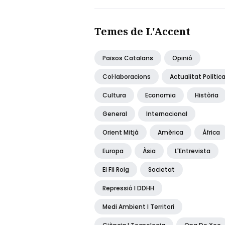
Temes de L'Accent
Països Catalans
Opinió
Col·laboracions
Actualitat Polític
Cultura
Economia
Història
General
Internacional
Orient Mitjà
Amèrica
Àfrica
Europa
Àsia
L'Entrevista
El Fil Roig
Societat
Repressió I DDHH
Medi Ambient I Territori