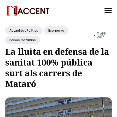
Search
for
Actualitat Política
Economia
11 APR,
•
Blog
2017
Països Catalans
La lluita en defensa de la
sanitat 100% pública
surt als carrers de
Mataró