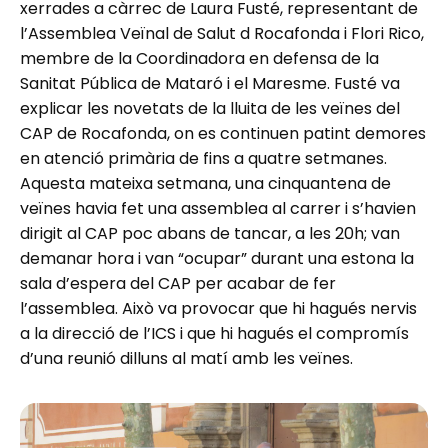
xerrades a càrrec de Laura Fusté, representant de
l’Assemblea Veïnal de Salut d Rocafonda i Flori Rico,
membre de la Coordinadora en defensa de la
Sanitat Pública de Mataró i el Maresme. Fusté va
explicar les novetats de la lluita de les veïnes del
CAP de Rocafonda, on es continuen patint demores
en atenció primària de fins a quatre setmanes.
Aquesta mateixa setmana, una cinquantena de
veïnes havia fet una assemblea al carrer i s’havien
dirigit al CAP poc abans de tancar, a les 20h; van
demanar hora i van “ocupar” durant una estona la
sala d’espera del CAP per acabar de fer
l’assemblea. Això va provocar que hi hagués nervis
a la direcció de l’ICS i que hi hagués el compromís
d’una reunió dilluns al matí amb les veïnes.