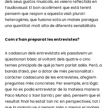
dels seus gustos musicals, es veiera reflectida en
l’audiovisual. El bon acolliment que està tenint
pensem que respon a aquesta visió plural i
heterogènia, que fusiona sota un mateix paraigua
una quantitat molt alta de diferents sensibilitats.
Com s’han preparat les entrevistes?
A cadascun dels entrevistats els passàvem un
qüestionari bàsic al voltant dels quatre o cinc
temes principals de què ja hem parlat adés. Però, a
banda d’això, per a dotar de més personalitat i
caràcter cadascuna de les entrevistes, afegíem
preguntes més concretes. Per exemple, era lògic
que no es podia entrevistar de la mateixa manera
Paco Muñoz o Xavi Sarrià i, per això, pensem que el
resultat final ha estat tan ric en perspectives, tot i
que la majoria ve a pensar més o menys el mateix.