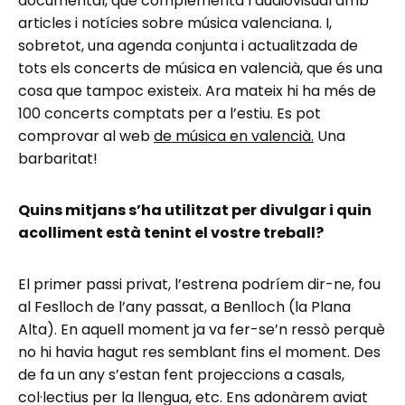
documental, que complementa l’audiovisual amb
articles i notícies sobre música valenciana. I,
sobretot, una agenda conjunta i actualitzada de
tots els concerts de música en valencià, que és una
cosa que tampoc existeix. Ara mateix hi ha més de
100 concerts comptats per a l’estiu. Es pot
comprovar al web
de música en valencià.
Una
barbaritat!
Quins mitjans s’ha utilitzat per divulgar i quin
acolliment està tenint el vostre treball?
El primer passi privat, l’estrena podríem dir-ne, fou
al Feslloch de l’any passat, a Benlloch (la Plana
Alta). En aquell moment ja va fer-se’n ressò perquè
no hi havia hagut res semblant fins el moment. Des
de fa un any s’estan fent projeccions a casals,
col·lectius per la llengua, etc. Ens adonàrem aviat