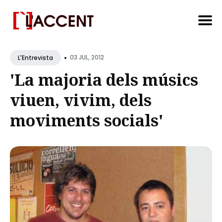
Search
•
for
03 JUL, 2012
L'Entrevista
Blog
'La majoria dels músics
viuen, vivim, dels
moviments socials'