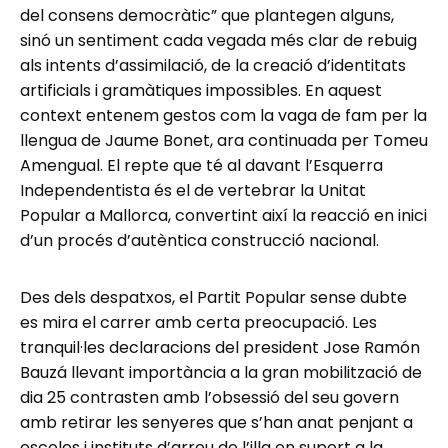
del consens democràtic” que plantegen alguns,
sinó un sentiment cada vegada més clar de rebuig
als intents d’assimilació, de la creació d’identitats
artificials i gramàtiques impossibles. En aquest
context entenem gestos com la vaga de fam per la
llengua de Jaume Bonet, ara continuada per Tomeu
Amengual. El repte que té al davant l’Esquerra
Independentista és el de vertebrar la Unitat
Popular a Mallorca, convertint així la reacció en inici
d’un procés d’autèntica construcció nacional.
Des dels despatxos, el Partit Popular sense dubte
es mira el carrer amb certa preocupació. Les
tranquil·les declaracions del president Jose Ramón
Bauzá llevant importància a la gran mobilització de
dia 25 contrasten amb l’obsessió del seu govern
amb retirar les senyeres que s’han anat penjant a
escoles i instituts d’arreu de l’illa en suport a la