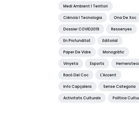
Medi Ambient I Territori
Ciència I Tecnologia
Ona De Xoc
Dossier COVID2019
Ressenyes
En Profunditat
Editorial
Paper De Vidre
Monogràfic
Vinyeta
Esports
Hemerotec
Racó Del Coc
L'Accent
Info Capçalera
Sense Categoria
Activitats Culturals
Política Cultu