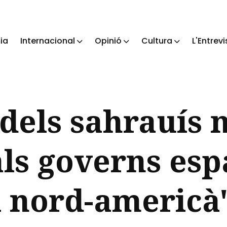
ia
Internacional
Opinió
Cultura
L'Entrevi
ch
 dels sahrauís 
als governs esp
i nord-americà