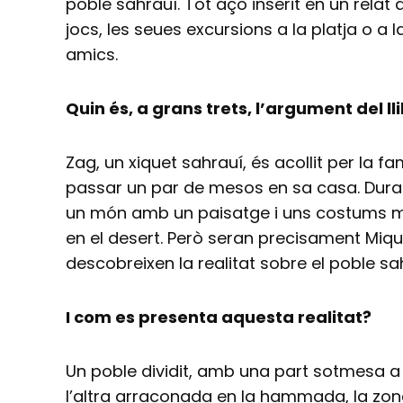
poble sahrauí. Tot açò inserit en un rela
jocs, les seues excursions a la platja o a l
amics.
Quin és, a grans trets, l’argument del ll
Zag, un xiquet sahrauí, és acollit per la fa
passar un par de mesos en sa casa. Dura
un món amb un paisatge i uns costums mol
en el desert. Però seran precisament Mique
descobreixen la realitat sobre el poble sa
I com es presenta aquesta realitat?
Un poble dividit, amb una part sotmesa a un
l’altra arraconada en la hammada, la zon