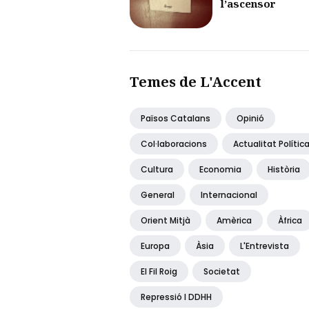
l’ascensor
Temes de L'Accent
Països Catalans
Opinió
Col·laboracions
Actualitat Polític
Cultura
Economia
Història
General
Internacional
Orient Mitjà
Amèrica
Àfrica
Europa
Àsia
L'Entrevista
El Fil Roig
Societat
Repressió I DDHH