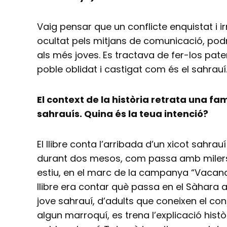
Vaig pensar que un conflicte enquistat i irr
ocultat pels mitjans de comunicació, podr
als més joves. Es tractava de fer-los paten
poble oblidat i castigat com és el sahrauí
El context de la història retrata una fa
sahrauís. Quina és la teua intenció?
El llibre conta l’arribada d’un xicot sahrauí
durant dos mesos, com passa amb milers d
estiu, en el marc de la campanya “Vacance
llibre era contar què passa en el Sàhara al
jove sahrauí, d’adults que coneixen el confl
algun marroquí, es trena l’explicació històri