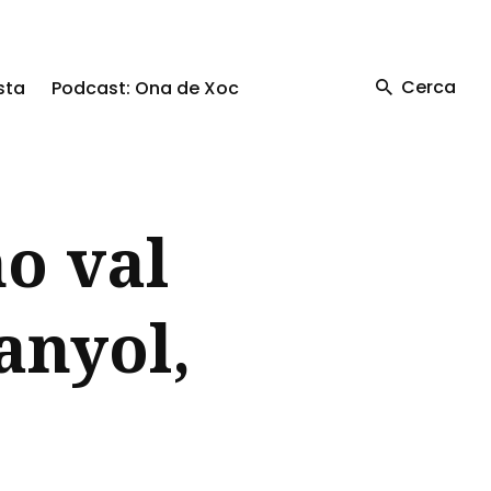
Cerca
sta
Podcast: Ona de Xoc
no val
anyol,
'