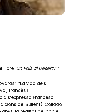
l llibre
‘Un País al Deser
t’.**
ovards”. “La vida dels
ol, francès i
ia s’expressa Francesc
dicions del Bullent). Collado
 anys, la realitat del poble