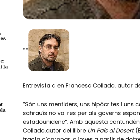
,
des
**
e:
i la
Entrevista a en Francesc Collado, autor de
“Són uns mentiders, uns hipòcrites i uns c
nt
ela
sahrauís no val res per als governs espany
estadounidenc”. Amb aquesta contundènc
Collado,autor del llibre
Un País al Desert
(E
tracta d’apropar, a joves a partir de dotze