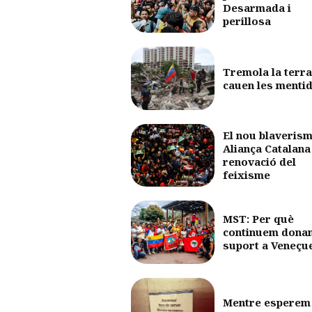
Desarmada i
perillosa
Tremola la terra
cauen les menti
El nou blaverism
Aliança Catalana 
renovació del
feixisme
MST: Per què
continuem dona
suport a Veneçu
Mentre esperem