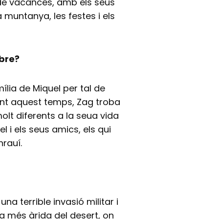
t de vacances, amb els seus
a muntanya, les festes i els
ibre?
mília de Miquel per tal de
nt aquest temps, Zag troba
t diferents a la seua vida
l i els seus amics, els qui
hrauí.
a terrible invasió militar i
a més àrida del desert, on