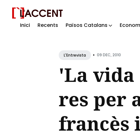
Inici
Recents
Països Catalans
Econom
Sear
for
Blog
•
09 DEC, 2010
L'Entrevista
'La vida
res per 
francès 