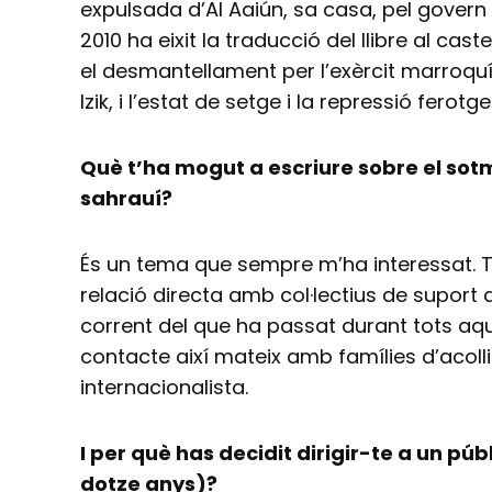
expulsada d’Al Aaiún, sa casa, pel gover
2010 ha eixit la traducció del llibre al cas
el desmantellament per l’exèrcit marro
Izik, i l’estat de setge i la repressió ferotg
Què t’ha mogut a escriure sobre el sot
sahrauí?
És un tema que sempre m’ha interessat. T
relació directa amb col·lectius de suport a
corrent del que ha passat durant tots aqu
contacte així mateix amb famílies d’acollid
internacionalista.
I per què has decidit dirigir-te a un púb
dotze anys)?