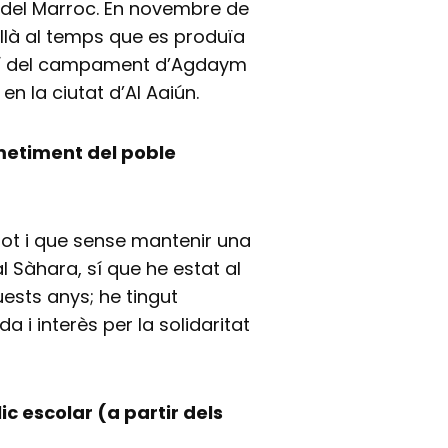
n del Marroc. En novembre de
tellà al temps que es produïa
quí del campament d’Agdaym
e en la ciutat d’Al Aaiún.
metiment del poble
ot i que sense mantenir una
l Sàhara, sí que he estat al
ests anys; he tingut
a i interès per la solidaritat
lic escolar (a partir dels