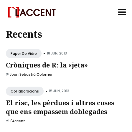
Search
Recents
for
Blog
•
18 JUN, 2013
Paper De Vidre
Cròniques de R: la «jeta»
Joan Sebastià Colomer
•
15 JUN, 2013
Col·laboracions
El risc, les pèrdues i altres coses
que ens empassem doblegades
L'Accent