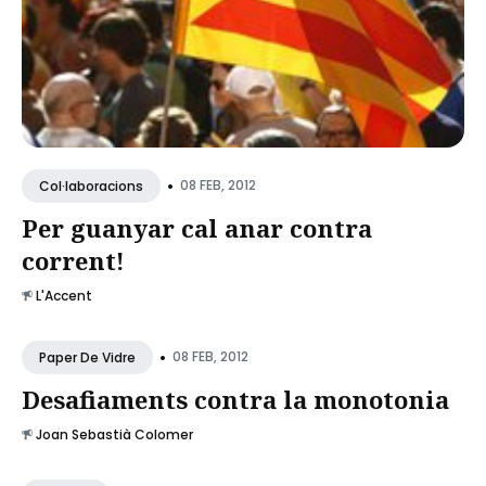
•
08 FEB, 2012
Col·laboracions
Per guanyar cal anar contra
corrent!
L'Accent
•
08 FEB, 2012
Paper De Vidre
Desafiaments contra la monotonia
Joan Sebastià Colomer