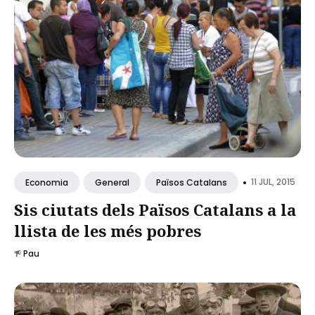
•
11 JUL, 2015
Economia
General
Països Catalans
Sis ciutats dels Països Catalans a la
llista de les més pobres
Pau