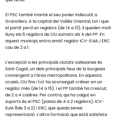
El PSC també manté el seu poder indiscutit a
Granollers. A la capital del Vallès Oriental, tot i que
el partit perd un regidors (de 14 a 13), li queden molt
lluny els 6 regidors de CiU sumats als 4 del PP. En
aquest municipi, entra amb1 regidor ICV-EUiA, i ERC
cau de 2 a 1.
L’excepció a les principals ciutats vallesanes és
Sant Cugat, un dels principals feus de la burgesia
convergent a l’àrea metropolitana. En aquesta
ocasió, CiU fins i tot ha aconseguit créixer en un
regidor més (de 14 a 15). I el PP també ha crescut,
de 2 a 4 cadires. Per contra, qui ha caigut en
suports és el PSC (passa de 4 a 2 regidors), ICV-
EuIA 8de 3 a 2) i ERC, que queda sense
representació. L’altra formació que està satisfeta