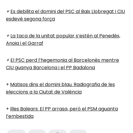
+
Es debilita el domini del PSC al Baix Llobregat i CiU
esdevé segona força
+
La taca de la unitat popular s’estén al Penedès,
Anoia i el Garraf
+
El PSC perd l’hegemonia al Barcelonès mentre
CiU guanya Barcelona i el PP Badalona
+
Matisos dins el domini blau. Radiografia de les
eleccions a la Ciutat de València
+
Illes Balears: El PP arrasa, però el PSM aguanta
l’embestida