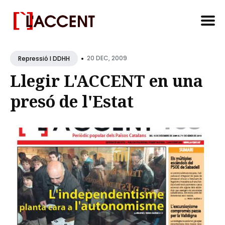
Search
•
for
20 DEC, 2009
Repressió I DDHH
Blog
Llegir L'ACCENT en una
presó de l'Estat