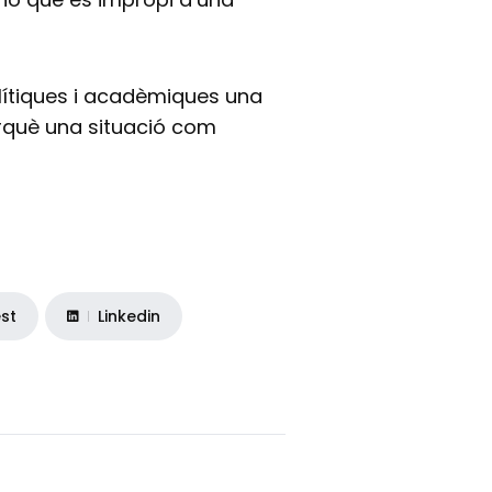
olítiques i acadèmiques una
perquè una situació com
est
Linkedin