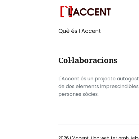
Què és l'Accent
Col·laboracions
L'Accent és un projecte autogesti
de dos elements imprescindibles: e
persones sòcies.
2026
L'Accent
. Lloc web fet amb
Jeky