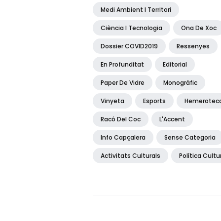
Medi Ambient I Territori
Ciència I Tecnologia
Ona De Xoc
Dossier COVID2019
Ressenyes
En Profunditat
Editorial
Paper De Vidre
Monogràfic
Vinyeta
Esports
Hemerotec
Racó Del Coc
L'Accent
Info Capçalera
Sense Categoria
Activitats Culturals
Política Cultu