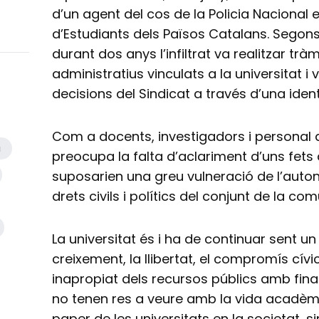
d’un agent del cos de la Policia Nacional 
d’Estudiants dels Països Catalans. Segon
durant dos anys l’infiltrat va realitzar tràm
administratius vinculats a la universitat i
decisions del Sindicat a través d’una ident
Com a docents, investigadors i personal d
a
preocupa la falta d’aclariment d’uns fets 
suposarien una greu vulneració de l’auton
drets civils i polítics del conjunt de la com
La universitat és i ha de continuar sent un
creixement, la llibertat, el compromís cívic i
inapropiat dels recursos públics amb finali
no tenen res a veure amb la vida acadèm
paper de les universitats en la societat, 