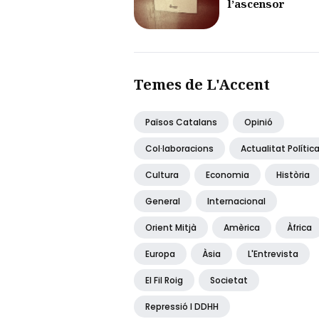
l’ascensor
Temes de L'Accent
Països Catalans
Opinió
Col·laboracions
Actualitat Polític
Cultura
Economia
Història
General
Internacional
Orient Mitjà
Amèrica
Àfrica
Europa
Àsia
L'Entrevista
El Fil Roig
Societat
Repressió I DDHH