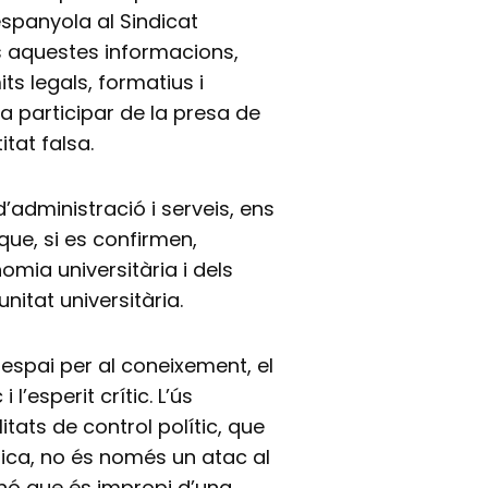
espanyola al Sindicat
s aquestes informacions,
its legals, formatius i
 va participar de la presa de
itat falsa.
’administració i serveis, ens
que, si es confirmen,
omia universitària i dels
unitat universitària.
 espai per al coneixement, el
 l’esperit crític. L’ús
tats de control polític, que
ica, no és només un atac al
sinó que és impropi d’una