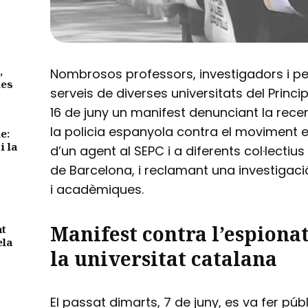
,
Nombrosos professors, investigadors i pe
des
serveis de diverses universitats del Princi
16 de juny un manifest denunciant la rece
la policia espanyola contra el moviment est
e:
i la
d’un agent al SEPC i a diferents col·lecti
de Barcelona, i reclamant una investigació
i acadèmiques.
Manifest contra l’espionat
nt
ela
la universitat catalana
El passat dimarts, 7 de juny, es va fer púb