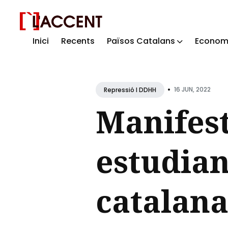
Inici
Recents
Països Catalans
Econom
Sear
for
Blog
•
16 JUN, 2022
Repressió I DDHH
Manifest
estudian
catalan