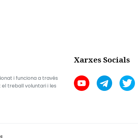
Xarxes Socials
onat i funciona a través
l treball voluntari i les
ll
.