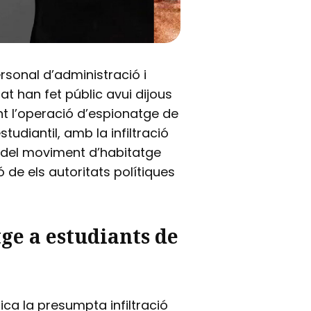
rsonal d’administració i
pat han fet públic avui dijous
nt l’operació d’espionatge de
udiantil, amb la infiltració
us del moviment d’habitatge
 de els autoritats polítiques
ge a estudiants de
lica la presumpta infiltració