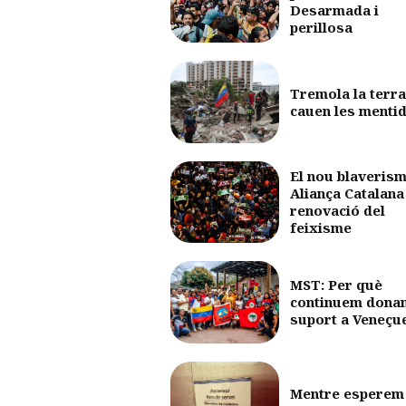
Desarmada i
perillosa
Tremola la terra
cauen les menti
El nou blaverism
Aliança Catalana 
renovació del
feixisme
MST: Per què
continuem dona
suport a Veneçu
Mentre esperem