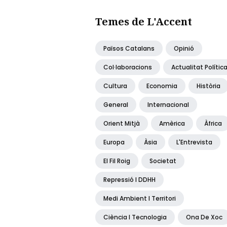
Temes de L'Accent
Països Catalans
Opinió
Col·laboracions
Actualitat Polític
Cultura
Economia
Història
General
Internacional
Orient Mitjà
Amèrica
Àfrica
Europa
Àsia
L'Entrevista
El Fil Roig
Societat
Repressió I DDHH
Medi Ambient I Territori
Ciència I Tecnologia
Ona De Xoc