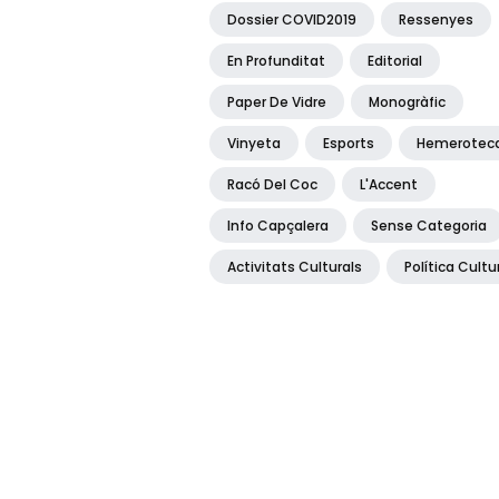
Dossier COVID2019
Ressenyes
En Profunditat
Editorial
Paper De Vidre
Monogràfic
Vinyeta
Esports
Hemerotec
Racó Del Coc
L'Accent
Info Capçalera
Sense Categoria
Activitats Culturals
Política Cultu