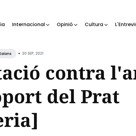
ia
Internacional
Opinió
Cultura
L'Entrevi
ch
•
20 SEP, 2021
talans
ació contra l'
oport del Prat
eria]