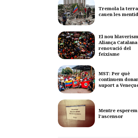
Tremola la terra
cauen les menti
El nou blaverism
Aliança Catalana 
renovació del
feixisme
MST: Per què
continuem dona
suport a Veneçu
Mentre esperem
l’ascensor