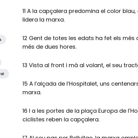
11 A la capçalera predomina el color blau,
lidera la marxa.
12 Gent de totes les edats ha fet els mé
a
més de dues hores.
13 Vista al front i mà al volant, el seu tr
ral
15 A l’alçada de l’Hospitalet, uns centenar
marxa.
16 I a les portes de la plaça Europa de l’H
ciclistes reben la capçalera.
17 Al seu pas per Bellvitge, la marxa omple 