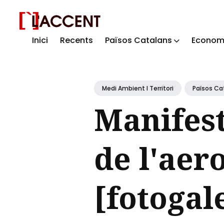
Inici
Recents
Països Catalans
Econom
Sear
for
Blog
Medi Ambient I Territori
Països Ca
Manifest
de l'aer
[fotogal