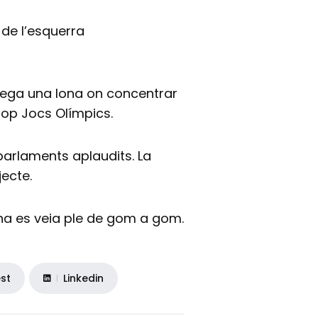
 de l’esquerra
lega una lona on concentrar
 Stop Jocs Olímpics.
 parlaments aplaudits. La
jecte.
ona es veia ple de gom a gom.
est
Linkedin