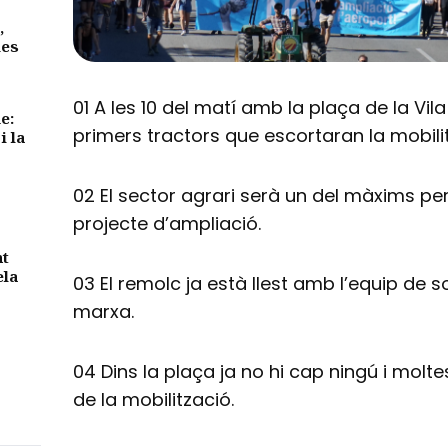
,
des
01 A les 10 del matí amb la plaça de la Vila
e:
primers tractors que escortaran la mobili
i la
02 El sector agrari serà un del màxims per
projecte d’ampliació.
nt
ela
03 El remolc ja està llest amb l’equip de so
marxa.
04 Dins la plaça ja no hi cap ningú i molte
de la mobilització.