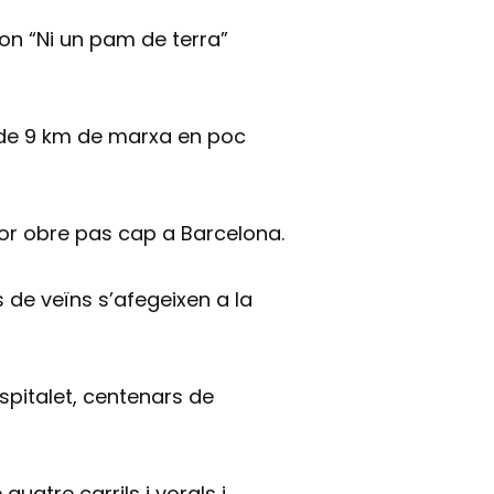
 on “Ni un pam de terra”
s de 9 km de marxa en poc
actor obre pas cap a Barcelona.
s de veïns s’afegeixen a la
ospitalet, centenars de
quatre carrils i vorals i