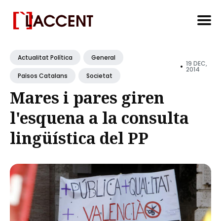
Search
for
Actualitat Política
General
19 DEC,
•
Blog
2014
Països Catalans
Societat
Mares i pares giren
l'esquena a la consulta
lingüística del PP