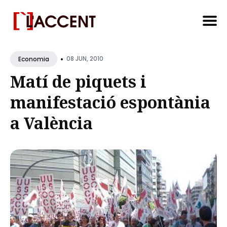
Search
•
for
08 JUN, 2010
Economia
Blog
Matí de piquets i
manifestació espontània
a València