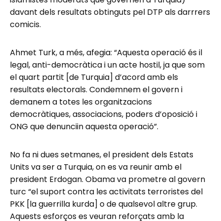
davant dels resultats obtinguts pel DTP als darrrers
comicis.
Ahmet Turk, a més, afegia: “Aquesta operació és il
legal, anti-democràtica i un acte hostil, ja que som
el quart partit [de Turquia] d’acord amb els
resultats electorals. Condemnem el govern i
demanem a totes les organitzacions
democràtiques, associacions, poders d’oposició i
ONG que denunciin aquesta operació”.
No fa ni dues setmanes, el president dels Estats
Units va ser a Turquia, on es va reunir amb el
president Erdogan. Obama va prometre al govern
turc “el suport contra les activitats terroristes del
PKK [la guerrilla kurda] o de qualsevol altre grup.
Aquests esforços es veuran reforçats amb la