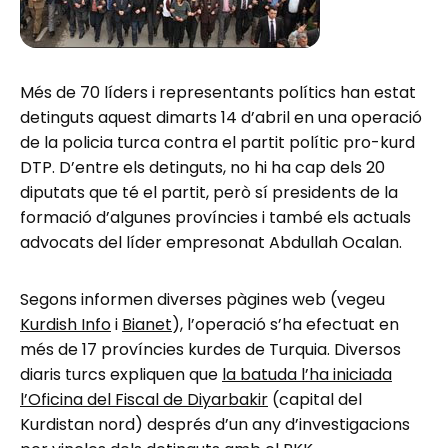
Més de 70 líders i representants polítics han estat
detinguts aquest dimarts 14 d’abril en una operació
de la policia turca contra el partit polític pro-kurd
DTP. D’entre els detinguts, no hi ha cap dels 20
diputats que té el partit, però sí presidents de la
formació d’algunes províncies i també els actuals
advocats del líder empresonat Abdullah Ocalan.
Segons informen diverses pàgines web (vegeu
Kurdish Info
i
Bianet
), l’operació s’ha efectuat en
més de 17 províncies kurdes de Turquia. Diversos
diaris turcs expliquen que
la batuda l’ha iniciada
l’Oficina del Fiscal de Diyarbakir
(capital del
Kurdistan nord) després d’un any d’investigacions