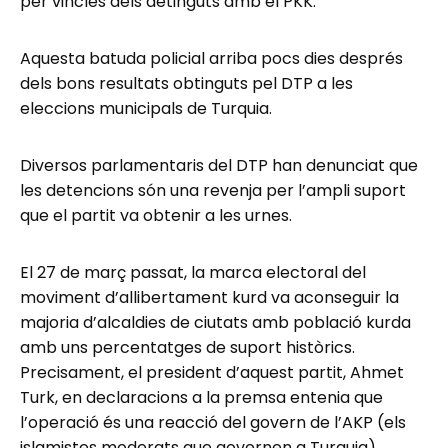
per vincles dels detinguts amb el PKK.
Aquesta batuda policial arriba pocs dies després
dels bons resultats obtinguts pel DTP a les
eleccions municipals de Turquia.
Diversos parlamentaris del DTP han denunciat que
les detencions són una revenja per l’ampli suport
que el partit va obtenir a les urnes.
El 27 de març passat, la marca electoral del
moviment d’allibertament kurd va aconseguir la
majoria d’alcaldies de ciutats amb població kurda
amb uns percentatges de suport històrics.
Precisament, el president d’aquest partit, Ahmet
Turk, en declaracions a la premsa entenia que
l’operació és una reacció del govern de l’AKP (els
islamistes moderats que governen a Turquia)