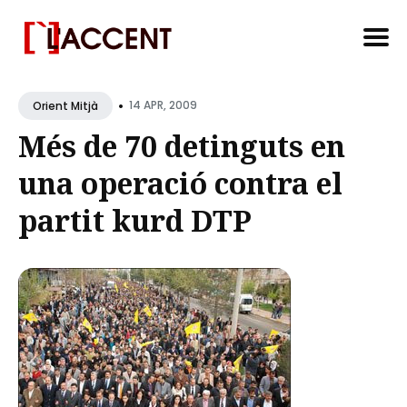
Search
•
for
14 APR, 2009
Orient Mitjà
Blog
Més de 70 detinguts en
una operació contra el
partit kurd DTP