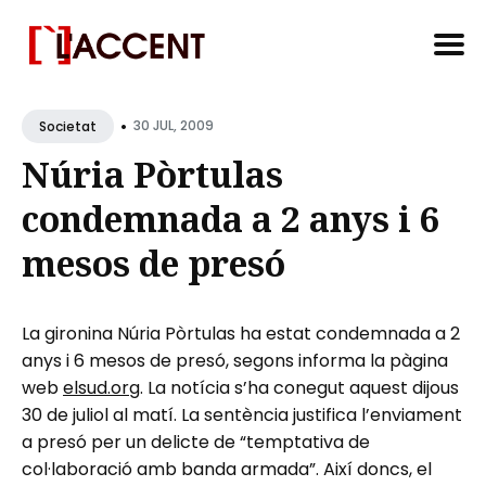
Search
•
for
30 JUL, 2009
Societat
Blog
Núria Pòrtulas
condemnada a 2 anys i 6
mesos de presó
La gironina Núria Pòrtulas ha estat condemnada a 2
anys i 6 mesos de presó, segons informa la pàgina
web
elsud.org
. La notícia s’ha conegut aquest dijous
30 de juliol al matí. La sentència justifica l’enviament
a presó per un delicte de “temptativa de
col·laboració amb banda armada”. Així doncs, el