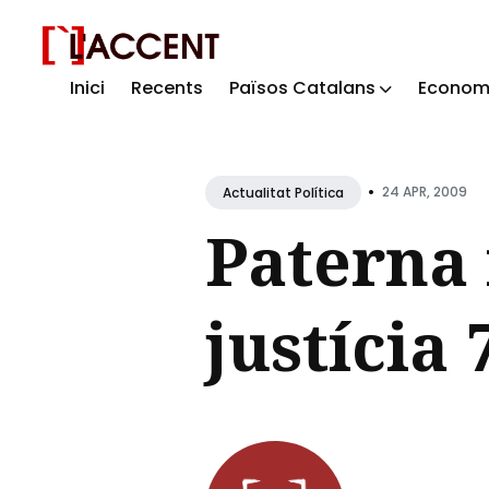
Inici
Recents
Països Catalans
Econom
Sear
for
Blog
•
24 APR, 2009
Actualitat Política
Paterna 
justícia