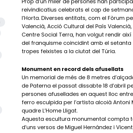
Prop d’un miler de persones han participa
reivindicatius celebrats el cap de setma
l’Horta. Diverses entitats, com el Fòrum p
a
Valencià, Acció Cultural del País Valencià, 
Centre Social Terra, han volgut rendir ai
del franquisme coincidint amb el setanta a
tropes feixistes a la ciutat del Túria.
Monument en record dels afusellats
Un memorial de més de 8 metres d’alçada
de Paterna el passat dissabte 18 d’abril p
persones afusellades en aquest lloc entre
ferro esculpida per l’artista alcoià Antoni
quadre L’Home Lligat.
Aquesta escultura monumental compta t
d’uns versos de Miguel Hernández i Vicent 