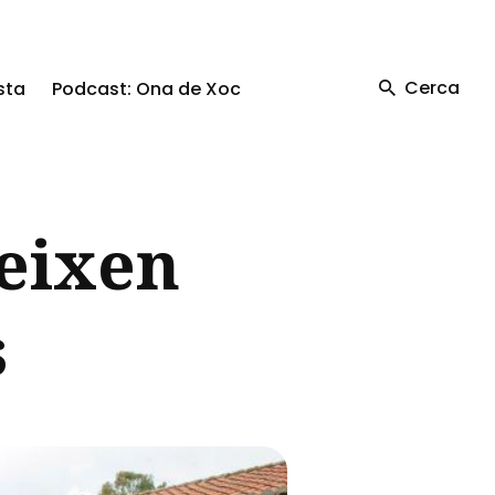
Cerca
sta
Podcast: Ona de Xoc
geixen
s