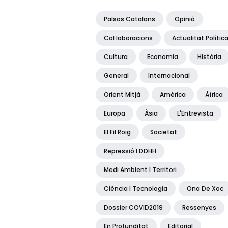
Països Catalans
Opinió
Col·laboracions
Actualitat Polític
Cultura
Economia
Història
General
Internacional
Orient Mitjà
Amèrica
Àfrica
Europa
Àsia
L'Entrevista
El Fil Roig
Societat
Repressió I DDHH
Medi Ambient I Territori
Ciència I Tecnologia
Ona De Xoc
Dossier COVID2019
Ressenyes
En Profunditat
Editorial