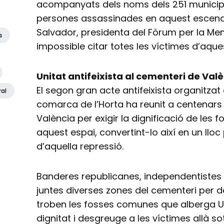
acompanyats dels noms dels 251 municipi
persones assassinades en aquest escena
Salvador, presidenta del Fòrum per la Mem
a
impossible citar totes les víctimes d’aque
Unitat antifeixista al cementeri de Val
El segon gran acte antifeixista organitza
ral
comarca de l’Horta ha reunit a centenars
València per exigir la dignificació de les
aquest espai, convertint-lo així en un lloc
d’aquella repressió.
Banderes republicanes, independentistes 
juntes diverses zones del cementeri per de
troben les fosses comunes que alberga Un
dignitat i desgreuge a les víctimes allà so