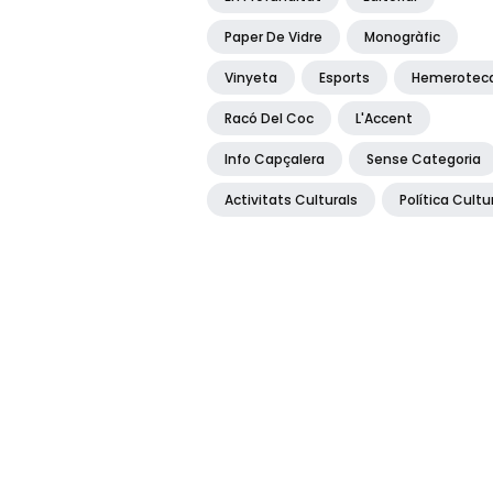
Paper De Vidre
Monogràfic
Vinyeta
Esports
Hemerotec
Racó Del Coc
L'Accent
Info Capçalera
Sense Categoria
Activitats Culturals
Política Cultu