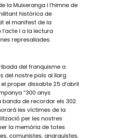
de la Muixeranga i l’himne de
litant històrica de
it el manifest de la
’acte i a la lectura
nes represaliades.
rribada del franquisme a
 del nostre país al llarg
el proper dissabte 25 d’abril
ampanya “300 anys
 a banda de recordar els 302
rarà les víctimes de la
lització per les nostres
 per la memòria de totes
nes, comunistes, anarquistes,