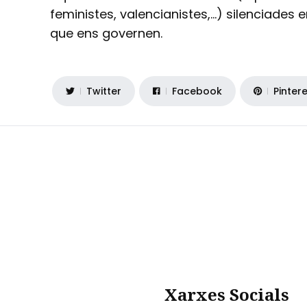
feministes, valencianistes,…) silenciades e
que ens governen.
Twitter
Facebook
Pinter
Xarxes Socials