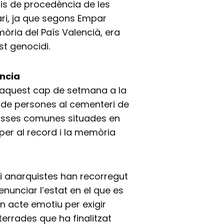
s de procedència de les
ri, ja que segons Empar
òria del País Valencià, era
st genocidi.
ència
t aquest cap de setmana a la
 de persones al cementeri de
 fosses comunes situades en
 per al record i la memòria
i anarquistes han recorregut
nunciar l’estat en el que es
 acte emotiu per exigir
terrades que ha finalitzat