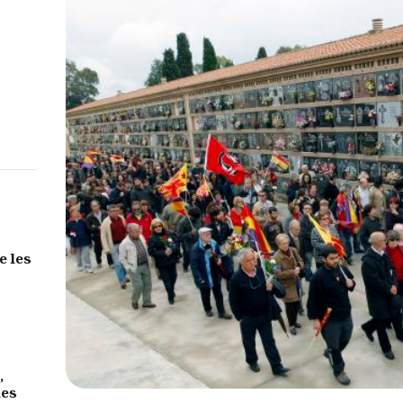
e les
,
des