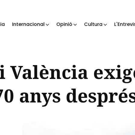
ia
Internacional
Opinió
Cultura
L'Entrevi
ch
i València exi
 70 anys despré