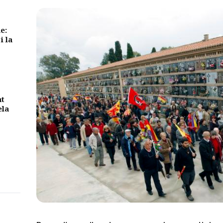
e:
i la
nt
ela