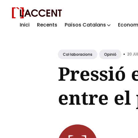
Inici
Recents
Països Catalans
Econom
Sear
for
Blog
•
20 JUL
Col·laboracions
Opinió
Pressió 
entre el 