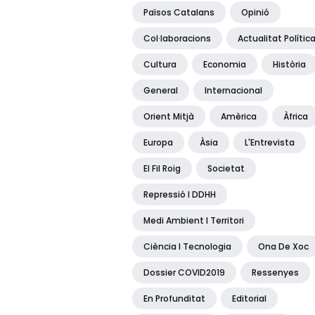
Països Catalans
Opinió
Col·laboracions
Actualitat Polític
Cultura
Economia
Història
General
Internacional
Orient Mitjà
Amèrica
Àfrica
Europa
Àsia
L'Entrevista
El Fil Roig
Societat
Repressió I DDHH
Medi Ambient I Territori
Ciència I Tecnologia
Ona De Xoc
Dossier COVID2019
Ressenyes
En Profunditat
Editorial