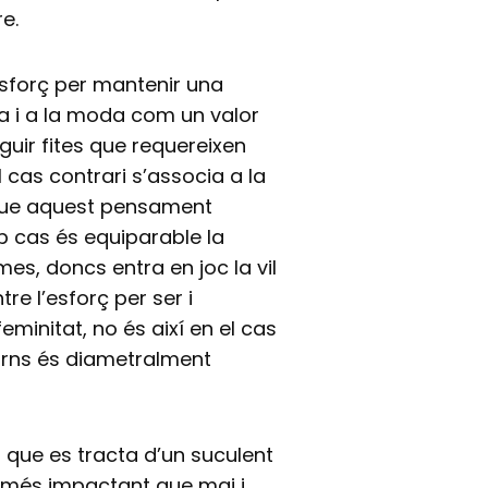
e.
’esforç per mantenir una
a i a la moda com un valor
uir fites que requereixen
 cas contrari s’associa a la
i que aquest pensament
ap cas és equiparable la
mes, doncs entra en joc la vil
tre l’esforç per ser i
eminitat, no és així en el cas
torns és diametralment
 que es tracta d’un suculent
s més impactant que mai i