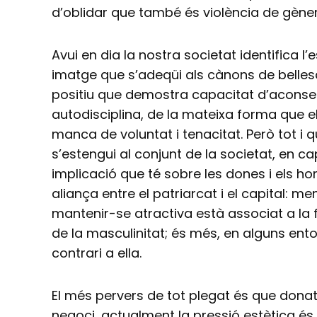
d’oblidar que també és violència de gèner
Avui en dia la nostra societat identifica l
imatge que s’adeqüi als cànons de belles
positiu que demostra capacitat d’aconseg
autodisciplina, de la mateixa forma que el
manca de voluntat i tenacitat. Però tot 
s’estengui al conjunt de la societat, en c
implicació que té sobre les dones i els ho
aliança entre el patriarcat i el capital: men
mantenir-se atractiva està associat a la f
de la masculinitat; és més, en alguns en
contrari a ella.
El més pervers de tot plegat és que donat
negoci, actualment la pressió estètica é