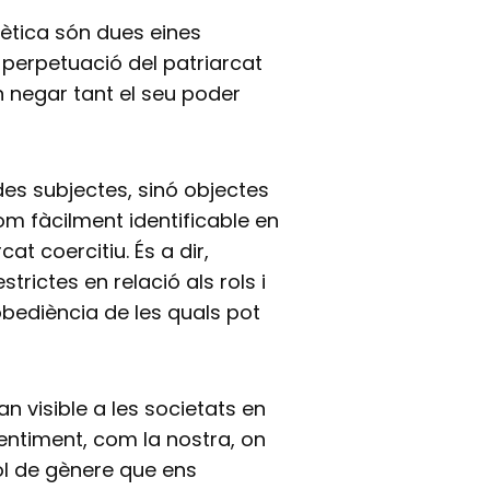
stètica són dues eines
 perpetuació del patriarcat
en negar tant el seu poder
es subjectes, sinó objectes
m fàcilment identificable en
at coercitiu. És a dir,
trictes en relació als rols i
obediència de les quals pot
an visible a les societats en
entiment, com la nostra, on
ol de gènere que ens