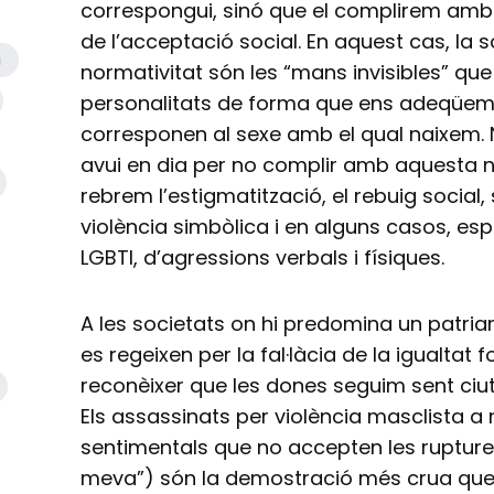
correspongui, sinó que el complirem amb l
de l’acceptació social. En aquest cas, la s
a
normativitat són les “mans invisibles” qu
personalitats de forma que ens adeqüem a
corresponen al sexe amb el qual naixem.
avui en dia per no complir amb aquesta n
rebrem l’estigmatització, el rebuig social
violència simbòlica i en alguns casos, es
LGBTI, d’agressions verbals i físiques.
A les societats on hi predomina un patria
es regeixen per la fal·làcia de la igualtat f
reconèixer que les dones seguim sent ci
Els assassinats per violència masclista a
sentimentals que no accepten les rupture
meva”) són la demostració més crua que 