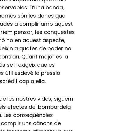
observables. D’una banda,
o només són les dones que
ligades a complir amb aquest
odríem pensar, les conquestes
rò no en aquest aspecte,
edeixin a quotes de poder no
 contrari. Quant major és la
 se li exigeix que es
s útil esdevé la pressió
crèdit cap a ella.
 de les nostres vides, siguem
 els efectes del bombardeig
ca. Les conseqüències
er complir uns cànons de