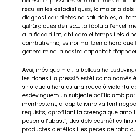
bellesa impossibles van molt més enllà de
recullen les estadístiques, la majoria dels
diagnosticar: dietes no saludables, autom
quirúrgiques de risc,… La fòbia a l’envellim
a la flacciditat, així com el temps i els d
combatre-ho, es normalitzen alhora que l
genera mina la nostra capacitat d’apoder
Avui, més que mai, la bellesa ha esdevi
les dones i la pressió estètica no només é
sinó que alhora és una reacció violenta de
esdevinguem un subjecte polític amb poten
mentrestant, el capitalisme va fent negoc
requisits, aprofitant la creença que amb 
posen a l’abast”, des dels cosmètics fins 
productes dietètics i les peces de roba qu