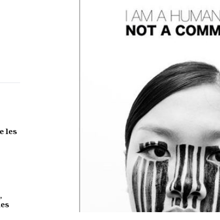
e les
,
des