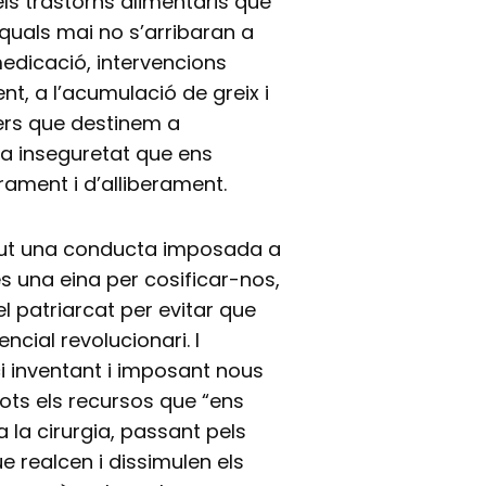
ls trastorns alimentaris que
 quals mai no s’arribaran a
edicació, intervencions
ent, a l’acumulació de greix i
iners que destinem a
a inseguretat que ens
ament i d’alliberament.
ngut una conducta imposada a
s una eina per cosificar-nos,
l patriarcat per evitar que
cial revolucionari. I
i inventant i imposant nous
tots els recursos que “ens
a la cirurgia, passant pels
e realcen i dissimulen els