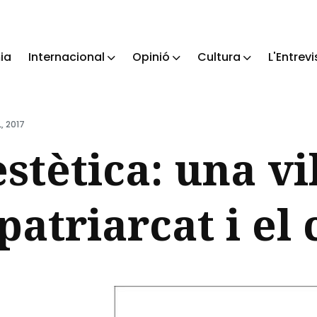
ia
Internacional
Opinió
Cultura
L'Entrevi
ch
, 2017
estètica: una vi
patriarcat i el 