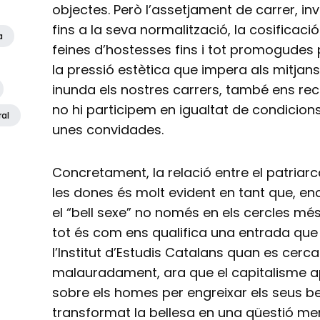
objectes. Però l’assetjament de carrer, invi
fins a la seva normalització, la cosificac
a
feines d’hostesses fins i tot promogudes p
la pressió estètica que impera als mitjan
inunda els nostres carrers, també ens rec
no hi participem en igualtat de condicio
ral
unes convidades.
Concretament, la relació entre el patriarca
les dones és molt evident en tant que, en
el “bell sexe” no només en els cercles més 
tot és com ens qualifica una entrada que 
l’Institut d’Estudis Catalans quan es cerca
malauradament, ara que el capitalisme ap
sobre els homes per engreixar els seus be
transformat la bellesa en una qüestió meri