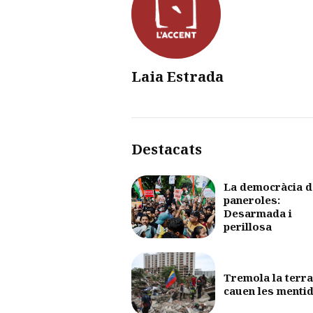
Laia Estrada
Destacats
La democràcia d
paneroles:
Desarmada i
perillosa
Tremola la terra
cauen les menti