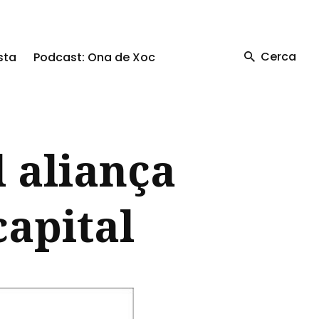
Cerca
sta
Podcast: Ona de Xoc
l aliança
capital