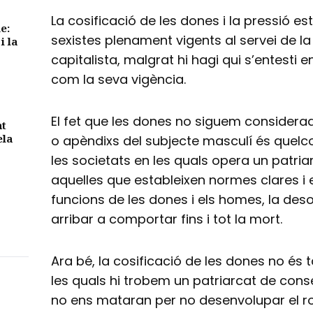
La cosificació de les dones i la pressió e
e:
sexistes plenament vigents al servei de la
i la
capitalista, malgrat hi hagi qui s’entesti 
com la seva vigència.
El fet que les dones no siguem considerad
nt
ela
o apèndixs del subjecte masculí és quelco
les societats en les quals opera un patriarc
aquelles que estableixen normes clares i es
funcions de les dones i els homes, la des
arribar a comportar fins i tot la mort.
Ara bé, la cosificació de les dones no és t
les quals hi trobem un patriarcat de cons
no ens mataran per no desenvolupar el r