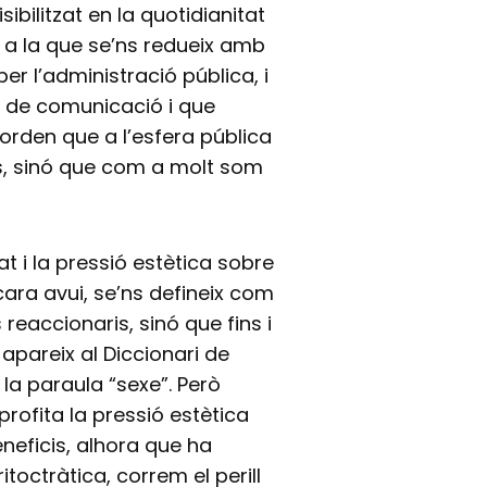
sibilitzat en la quotidianitat
ió a la que se’ns redueix amb
er l’administració pública, i
s de comunicació i que
orden que a l’esfera pública
ns, sinó que com a molt som
t i la pressió estètica sobre
cara avui, se’ns defineix com
reaccionaris, sinó que fins i
apareix al Diccionari de
 la paraula “sexe”. Però
rofita la pressió estètica
neficis, alhora que ha
toctràtica, correm el perill