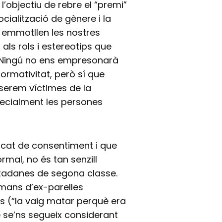
’objectiu de rebre el “premi”
ocialització de gènere i la
e emmotllen les nostres
ls rols i estereotips que
 Ningú no ens empresonarà
ormativitat, però sí que
, serem víctimes de la
pecialment les persones
rcat de consentiment i que
ormal, no és tan senzill
utadanes de segona classe.
 mans d’ex-parelles
s (“la vaig matar perquè era
se’ns segueix considerant