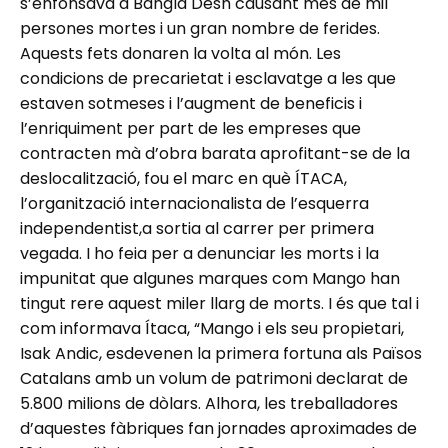
s’enfonsava a Bangla Desh causant més de mil
persones mortes i un gran nombre de ferides.
Aquests fets donaren la volta al món. Les
condicions de precarietat i esclavatge a les que
estaven sotmeses i l’augment de beneficis i
l’enriquiment per part de les empreses que
contracten mà d’obra barata aprofitant-se de la
deslocalització, fou el marc en què ÍTACA,
l’organització internacionalista de l’esquerra
independentist,a sortia al carrer per primera
vegada. I ho feia per a denunciar les morts i la
impunitat que algunes marques com Mango han
tingut rere aquest miler llarg de morts. I és que tal i
com informava Ítaca, “Mango i els seu propietari,
Isak Andic, esdevenen la primera fortuna als Països
Catalans amb un volum de patrimoni declarat de
5.800 milions de dòlars. Alhora, les treballadores
d’aquestes fàbriques fan jornades aproximades de