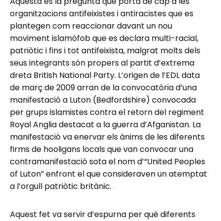
Aquesta és la pregunta que porta de cap a les
organitzacions antifeixistes i antiracistes que es
plantegen com reaccionar davant un nou
moviment islamòfob que es declara multi-racial,
patriòtic i fins i tot antifeixista, malgrat molts dels
seus integrants són propers al partit d’extrema
dreta British National Party. L’origen de l’EDL data
de març de 2009 arran de la convocatòria d’una
manifestació a Luton (Bedfordshire) convocada
per grups islamistes contra el retorn del regiment
Royal Anglia destacat a la guerra d’Afganistan. La
manifestació va enervar els ànims de les diferents
firms de hooligans locals que van convocar una
contramanifestació sota el nom d’“United Peoples
of Luton” enfront el que consideraven un atemptat
a l’orgull patriòtic britànic.
Aquest fet va servir d’espurna per què diferents