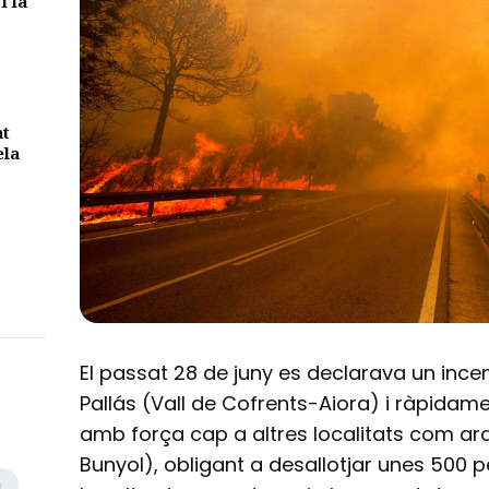
i la
nt
ela
El passat 28 de juny es declarava un ince
Pallás (Vall de Cofrents-Aiora) i ràpidam
amb força cap a altres localitats com ar
Bunyol), obligant a desallotjar unes 500 
a