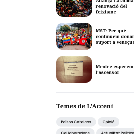
Aliança Catalana 
renovació del
feixisme
MST: Per què
continuem dona
suport a Veneçu
Mentre esperem
l’ascensor
Temes de L'Accent
Països Catalans
Opinió
Col·laboracions
Actualitat Polític