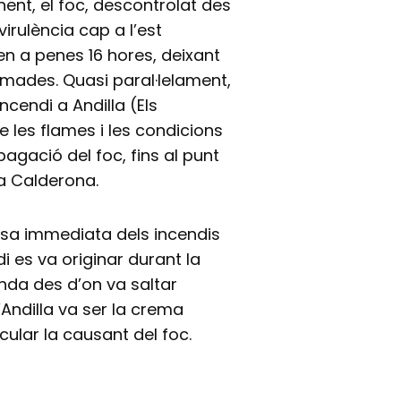
nent, el foc, descontrolat des
rulència cap a l’est
n a penes 16 hores, deixant
mades. Quasi paral·lelament,
ncendi a Andilla (Els
de les flames i les condicions
agació del foc, fins al punt
ra Calderona.
sa immediata dels incendis
i es va originar durant la
enda des d’on va saltar
d’Andilla va ser la crema
cular la causant del foc.