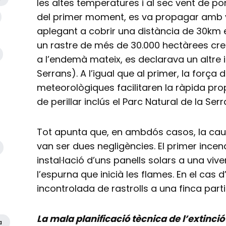
les altes temperatures i al sec vent de po
del primer moment, es va propagar amb vi
aplegant a cobrir una distància de 30km e
un rastre de més de 30.000 hectàrees cre
a l’endemà mateix, es declarava un altre i
Serrans). A l’igual que al primer, la força 
meteorològiques facilitaren la ràpida prop
de perillar inclús el Parc Natural de la Ser
Tot apunta que, en ambdós casos, la cau
van ser dues negligències. El primer incend
instal·lació d’uns panells solars a una viv
l’espurna que inicià les flames. En el cas 
incontrolada de rastrolls a una finca parti
La mala planificació tècnica de l’extinció
a