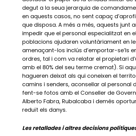
degut a la seua jerarquia de comandame
en aquests casos, no sent capaç d’aprofit
que disposa. A més a més, aquests junt 
impedir que el personal especialitzat en
poblacions ajudaren voluntàriament en les
amenaçant-los inclús d’emportar-se’ls em
ordres, tal i com va relatar el propietari 
amb el 80% del seu terme cremat). Si aqu
hagueren deixat als qui coneixen el territor
camins i senders, aconsellar al personal 
fent-se fotos amb el Conseller de Govern
Alberto Fabra, Rubalcaba i demés oportuni
reduït els danys.
Les retallades i altres decisions polítique