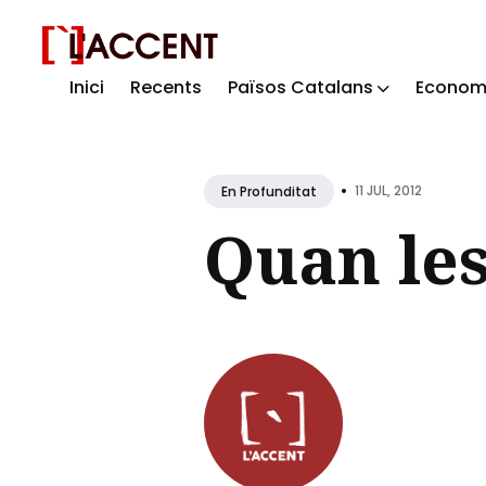
Inici
Recents
Països Catalans
Econom
Sear
for
Blog
•
11 JUL, 2012
En Profunditat
Quan les