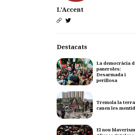
L'Accent
Destacats
La democràcia d
paneroles:
Desarmada i
perillosa
Tremola la terra
cauen les menti
El nou blaverism