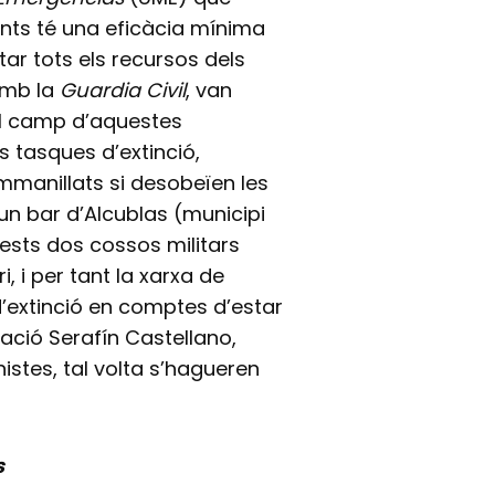
nts té una eficàcia mínima
ar tots els recursos dels
amb la
Guardia Civil
, van
 el camp d’aquestes
 tasques d’extinció,
manillats si desobeïen les
d’un bar d’Alcublas (municipi
ests dos cossos militars
i, i per tant la xarxa de
d’extinció en comptes d’estar
ació Serafín Castellano,
stes, tal volta s’hagueren
s