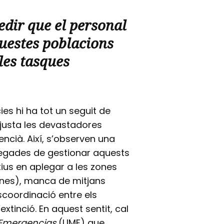
dir que el personal
questes poblacions
les tasques
s hi ha tot un seguit de
justa les devastadores
ncià. Així, s’observen una
regades de gestionar aquests
tius en aplegar a les zones
ïnes), manca de mitjans
escoordinació entre els
extinció. En aquest sentit, cal
 Emergencias
(UME) que