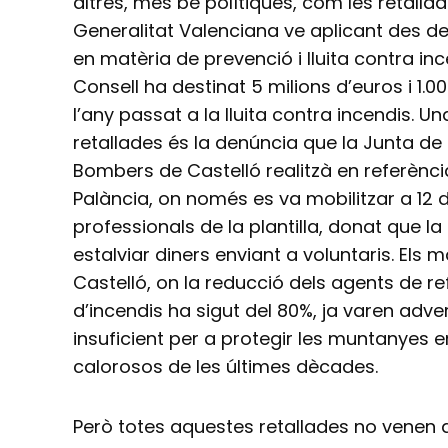
altres, més bé polítiques, com les retalla
Generalitat Valenciana ve aplicant des d
en matèria de prevenció i lluita contra in
Consell ha destinat 5 milions d’euros i 1.
l’any passat a la lluita contra incendis. U
retallades és la denúncia que la Junta de
Bombers de Castelló realitzà en referència a
Palància, on només es va mobilitzar a 12
professionals de la plantilla, donat que l
estalviar diners enviant a voluntaris. Els
Castelló, on la reducció dels agents de ref
d’incendis ha sigut del 80%, ja varen adver
insuficient per a protegir les muntanyes 
calorosos de les últimes dècades.
Però totes aquestes retallades no venen 