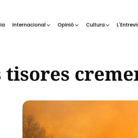
ia
Internacional
Opinió
Cultura
L'Entrevi
ch
 tisores creme