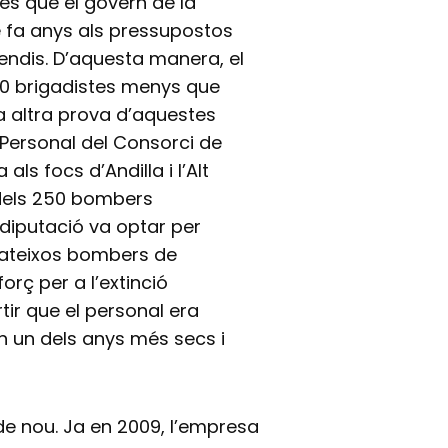
des que el govern de la
e fa anys als pressupostos
cendis. D’aquesta manera, el
000 brigadistes menys que
na altra prova d’aquestes
 Personal del Consorci de
ls focs d’Andilla i l’Alt
 dels 250 bombers
a diputació va optar per
 mateixos bombers de
orç per a l’extinció
tir que el personal era
en un dels anys més secs i
de nou. Ja en 2009, l’empresa