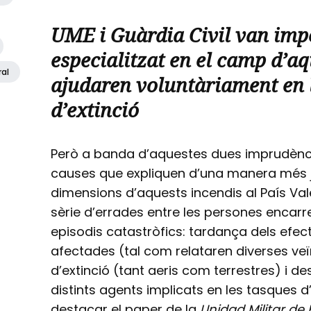
UME i Guàrdia Civil van impe
especialitzat en el camp d’a
ral
ajudaren voluntàriament en 
d’extinció
Però a banda d’aquestes dues imprudèncie
causes que expliquen d’una manera més 
dimensions d’aquests incendis al País Vale
sèrie d’errades entre les persones encar
episodis catastròfics: tardança dels efec
afectades (tal com relataren diverses ve
d’extinció (tant aeris com terrestres) i d
distints agents implicats en les tasques d’
destacar el paper de la
Unidad Militar de