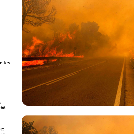
e les
,
des
e: