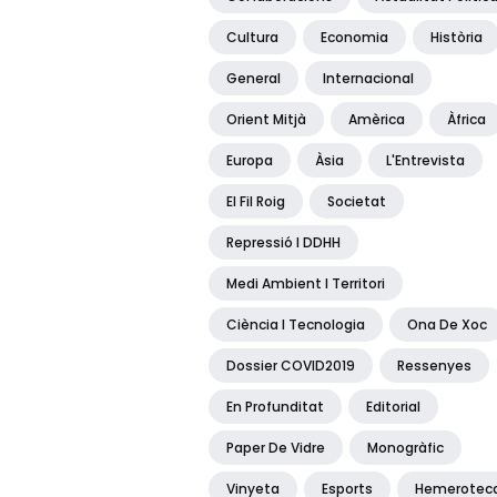
Cultura
Economia
Història
General
Internacional
Orient Mitjà
Amèrica
Àfrica
Europa
Àsia
L'Entrevista
El Fil Roig
Societat
Repressió I DDHH
Medi Ambient I Territori
Ciència I Tecnologia
Ona De Xoc
Dossier COVID2019
Ressenyes
En Profunditat
Editorial
Paper De Vidre
Monogràfic
Vinyeta
Esports
Hemerotec