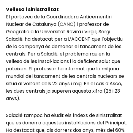
Vellesa i sinistralitat
El portaveu de la Coordinadora Anticementiri
Nuclear de Catalunya (
CANC
) i professor de
Geografia a la Universitat Rovira i Virgili, Sergi
Saladié, ha destacat per a L’ACCENT que l’objectiu
de la campanya és demanar el tancament de les
centrals. Per a Saladié, el problema rau en la
vellesa de les instal•lacions i la deficient salut que
pateixen. El professor ha informat que la mitjana
mundial del tancament de les centrals nuclears se
situa al voltant dels 22 anys i mig. En el cas d’Ascó,
les dues centrals ja superen aquesta xifra (25 i 23
anys).
Saladié tampoc ha eludit els índexs de sinistralitat
que es donen a aquestes instal•lacions del Principat.
Ha destacat que, als darrers dos anys, més del 60%