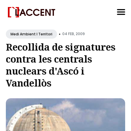
Search
•
for
04 FEB, 2009
Medi Ambient I Territori
Blog
Recollida de signatures
contra les centrals
nuclears d'Ascó i
Vandellòs