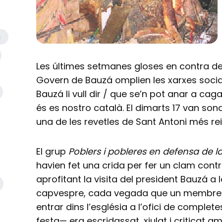
a
Les últimes setmanes gloses en contra de l
Govern de Bauzá omplien les xarxes socia
Bauzá li vull dir / que se’n pot anar a cagar
és es nostro català. El dimarts 17 van son
una de les revetles de Sant Antoni més rei
El grup
Poblers i pobleres en defensa de l
havien fet una crida per fer un clam contra 
aprofitant la visita del president Bauzá a 
capvespre, cada vegada que un membre d
entrar dins l’església a l’ofici de comple
festa— era escridassat, xiulat i criticat 