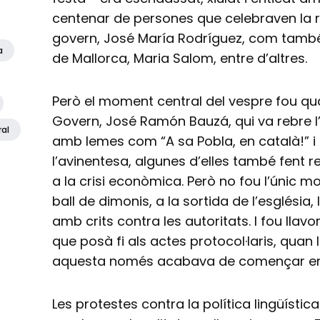
centenar de persones que celebraven la re
govern, José María Rodríguez, com també 
a
de Mallorca, Maria Salom, entre d’altres.
Però el moment central del vespre fou qu
Govern, José Ramón Bauzá, qui va rebre 
ral
amb lemes com “A sa Pobla, en català!” i
l’avinentesa, algunes d’elles també fent r
a la crisi econòmica. Però no fou l’únic 
ball de dimonis, a la sortida de l’església,
amb crits contra les autoritats. I fou llav
que posà fi als actes protocol·laris, quan 
aquesta només acabava de començar en
Les protestes contra la política lingüístic