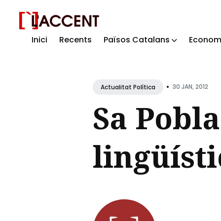
Inici
Recents
Països Catalans
Econom
Sear
for
Blog
•
30 JAN, 2012
Actualitat Política
Sa Pobla
lingüíst