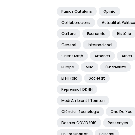
Països Catalans
Opinió
Col·laboracions
Actualitat Polític
Cultura
Economia
Història
General
Internacional
Orient Mitjà
Amèrica
Àfrica
Europa
Àsia
L'Entrevista
El Fil Roig
Societat
Repressió I DDHH
Medi Ambient I Territori
Ciència I Tecnologia
Ona De Xoc
Dossier COVID2019
Ressenyes
En Profunditat
Editorial