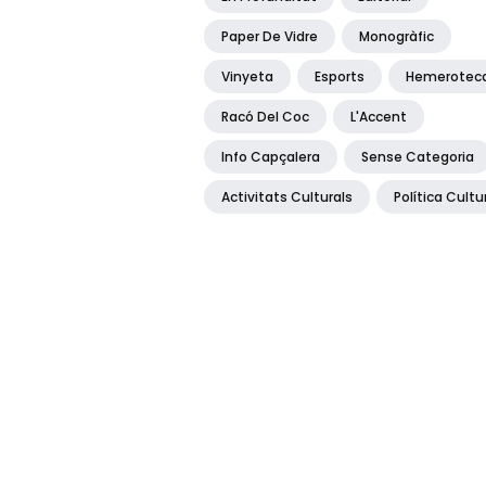
Paper De Vidre
Monogràfic
Vinyeta
Esports
Hemerotec
Racó Del Coc
L'Accent
Info Capçalera
Sense Categoria
Activitats Culturals
Política Cultu