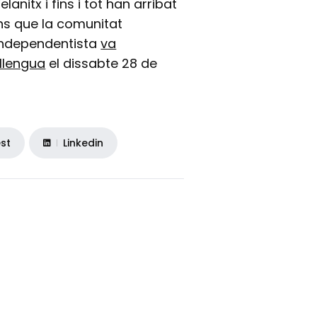
nitx i fins i tot han arribat
ns que la comunitat
 independentista
va
llengua
el dissabte 28 de
est
Linkedin