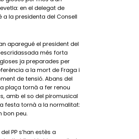
vetla: en el delegat de
a la presidenta del Consell
an aparegué el president del
l’escridassada més forta
 gloses ja preparades per
eferència a la mort de Fraga i
moment de tensió. Abans del
 la plaça tornà a fer renou
ors, amb el so del piromusical
la festa tornà a la normalitat:
 bon peu.
a del PP s’han estès a