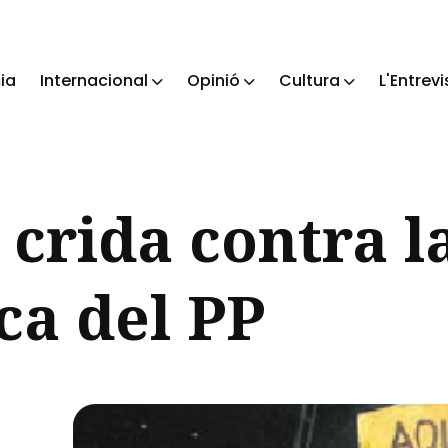
ia
Internacional
Opinió
Cultura
L'Entrevi
ch
 crida contra la
ica del PP