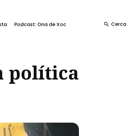
Cerca
sta
Podcast: Ona de Xoc
 política