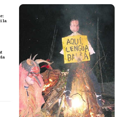
e:
i la
nt
ela