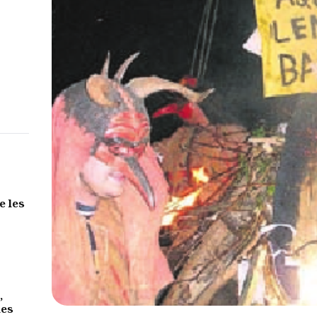
e les
,
des