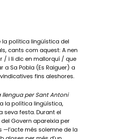
a política lingüística del
ls, cants com aquest: A nen
 / i li dic en mallorquí / que
ar a Sa Pobla (Es Raiguer) a
vindicatives fins aleshores.
a llengua per Sant Antoni
la política lingüística,
la seva festa. Durant el
el Govern apareixia per
tes —l’acte més solemne de la
amb gloses per més d’un