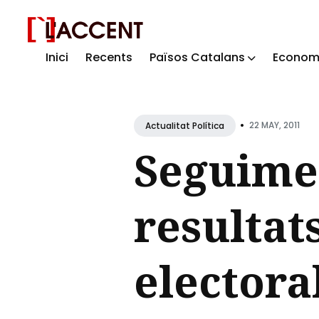
Inici
Recents
Països Catalans
Econom
Sear
for
Blog
•
22 MAY, 2011
Actualitat Política
Seguimen
resultat
electora