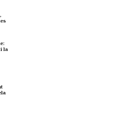
,
des
e:
i la
nt
ela