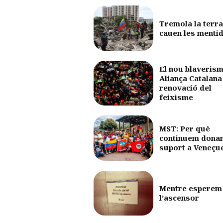
Tremola la terra
cauen les menti
El nou blaverism
Aliança Catalana 
renovació del
feixisme
MST: Per què
continuem dona
suport a Veneçu
Mentre esperem
l’ascensor