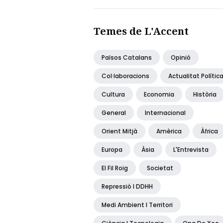
Temes de L'Accent
Països Catalans
Opinió
Col·laboracions
Actualitat Polític
Cultura
Economia
Història
General
Internacional
Orient Mitjà
Amèrica
Àfrica
Europa
Àsia
L'Entrevista
El Fil Roig
Societat
Repressió I DDHH
Medi Ambient I Territori