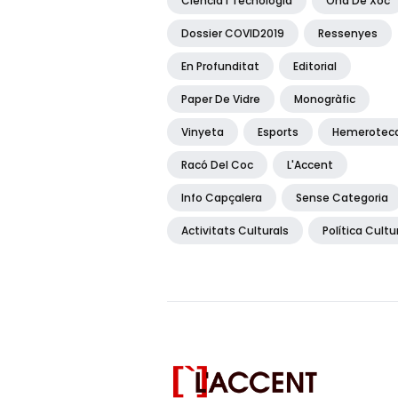
Ciència I Tecnologia
Ona De Xoc
Dossier COVID2019
Ressenyes
En Profunditat
Editorial
Paper De Vidre
Monogràfic
Vinyeta
Esports
Hemerotec
Racó Del Coc
L'Accent
Info Capçalera
Sense Categoria
Activitats Culturals
Política Cultu