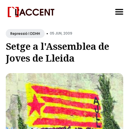
Search
•
for
05 JUN, 2009
Repressió I DDHH
Blog
Setge a l'Assemblea de
Joves de Lleida