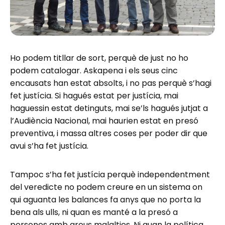
Ho podem titllar de sort, perquè de just no ho
podem catalogar. Askapena i els seus cinc
encausats han estat absolts, i no pas perquè s’hagi
fet justícia. Si hagués estat per justícia, mai
haguessin estat detinguts, mai se’ls hagués jutjat a
l’Audiència Nacional, mai haurien estat en presó
preventiva, i massa altres coses per poder dir que
avui s’ha fet justícia.
Tampoc s’ha fet justícia perquè independentment
del veredicte no podem creure en un sistema on
qui aguanta les balances fa anys que no porta la
bena als ulls, ni quan es manté a la presó a
persones amb greus malalties. Ni quan la política