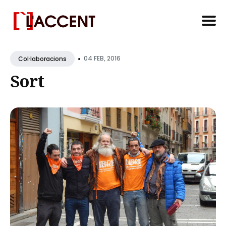
Search
•
for
04 FEB, 2016
Col·laboracions
Blog
Sort