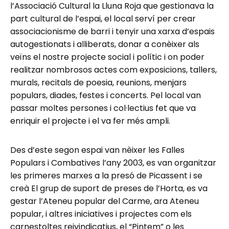
l’Associació Cultural la Lluna Roja que gestionava la
part cultural de l’espai, el local serví per crear
associacionisme de barri i tenyir una xarxa d’espais
autogestionats i alliberats, donar a conèixer als
veïns el nostre projecte social i polític i on poder
realitzar nombrosos actes com exposicions, tallers,
murals, recitals de poesia, reunions, menjars
populars, diades, festes i concerts. Pel local van
passar moltes persones i col·lectius fet que va
enriquir el projecte i el va fer més ampli.
Des d’este segon espai van nèixer les Falles
Populars i Combatives l’any 2003, es van organitzar
les primeres marxes a la presó de Picassent i se
creà El grup de suport de preses de l’Horta, es va
gestar l’Ateneu popular del Carme, ara Ateneu
popular, i altres iniciatives i projectes com els
carnestoltes reivindicatius, el “Pintem” o les