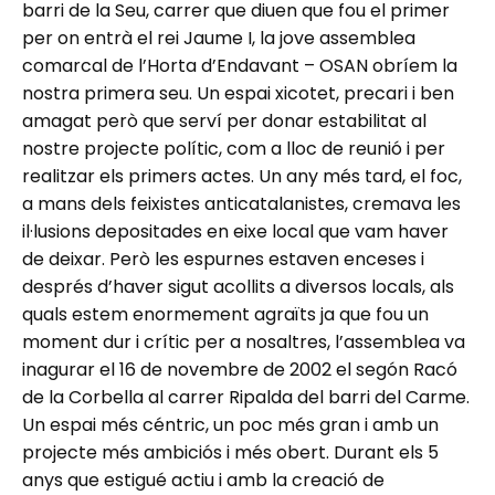
barri de la Seu, carrer que diuen que fou el primer
per on entrà el rei Jaume I, la jove assemblea
comarcal de l’Horta d’Endavant – OSAN obríem la
nostra primera seu. Un espai xicotet, precari i ben
amagat però que serví per donar estabilitat al
nostre projecte polític, com a lloc de reunió i per
realitzar els primers actes. Un any més tard, el foc,
a mans dels feixistes anticatalanistes, cremava les
il·lusions depositades en eixe local que vam haver
de deixar. Però les espurnes estaven enceses i
després d’haver sigut acollits a diversos locals, als
quals estem enormement agraïts ja que fou un
moment dur i crític per a nosaltres, l’assemblea va
inagurar el 16 de novembre de 2002 el segón Racó
de la Corbella al carrer Ripalda del barri del Carme.
Un espai més céntric, un poc més gran i amb un
projecte més ambiciós i més obert. Durant els 5
anys que estigué actiu i amb la creació de