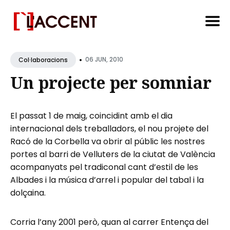
Search
•
for
06 JUN, 2010
Col·laboracions
Blog
Un projecte per somniar
El passat 1 de maig, coincidint amb el dia
internacional dels treballadors, el nou projete del
Racó de la Corbella va obrir al públic les nostres
portes al barri de Velluters de la ciutat de València
acompanyats pel tradiconal cant d’estil de les
Albades i la música d’arrel i popular del tabal i la
dolçaina.
Corria l’any 2001 però, quan al carrer Entença del