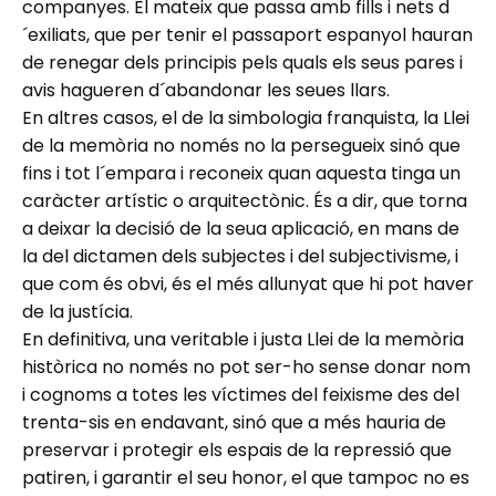
companyes. El mateix que passa amb fills i nets d
´exiliats, que per tenir el passaport espanyol hauran
de renegar dels principis pels quals els seus pares i
avis hagueren d´abandonar les seues llars.
En altres casos, el de la simbologia franquista, la Llei
de la memòria no només no la persegueix sinó que
fins i tot l´empara i reconeix quan aquesta tinga un
caràcter artístic o arquitectònic. És a dir, que torna
a deixar la decisió de la seua aplicació, en mans de
la del dictamen dels subjectes i del subjectivisme, i
que com és obvi, és el més allunyat que hi pot haver
de la justícia.
En definitiva, una veritable i justa Llei de la memòria
històrica no només no pot ser-ho sense donar nom
i cognoms a totes les víctimes del feixisme des del
trenta-sis en endavant, sinó que a més hauria de
preservar i protegir els espais de la repressió que
patiren, i garantir el seu honor, el que tampoc no es