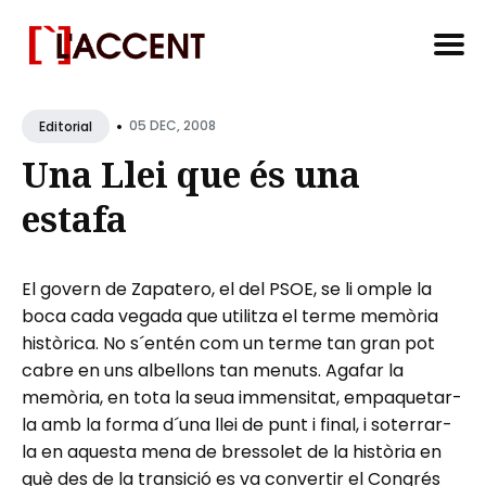
Search
•
for
05 DEC, 2008
Editorial
Blog
Una Llei que és una
estafa
El govern de Zapatero, el del PSOE, se li omple la
boca cada vegada que utilitza el terme memòria
històrica. No s´entén com un terme tan gran pot
cabre en uns albellons tan menuts. Agafar la
memòria, en tota la seua immensitat, empaquetar-
la amb la forma d´una llei de punt i final, i soterrar-
la en aquesta mena de bressolet de la història en
què des de la transició es va convertir el Congrés