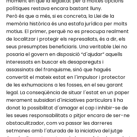
moment en què la legalitat per a moltes opcions
polítiques restava encara bastant lluny.
Però és que a més, si es concreta, la Llei de la
memòria històrica és una estafa jurídica per molts
motius. El primer, perquè no es preocupa realment
de localitzar i protegir els represaliats, és a dir, els
seus presumptes beneficiaris. Una veritable Llei no
posaria el govern en disposició “d´ajudar” aquells
interessats en buscar els desapareguts i
assassinats del franquisme, sinó que hagués
convertit el mateix estat en l´impulsor i protector
de les exhumacions a les fosses, en el seu garant
legal. La conseqüència de situar l´estat en un paper
merament subsidiari d´iniciatives particulars li ha
donat la possibilitat d´amagar el cap i inhibir-se de
les seues responsabilitats o pitjor encara de ser-ne
obstaculitzador, com va passar les darreres
setmanes amb l´aturada de la iniciativa del jutge