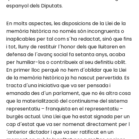
espanyol dels Diputats.
En molts aspectes, les disposicions de la Llei de la
memòria històrica no només són incongruents o
inaplicables per tal com s´ha redactat, sinó que fins
i tot, lluny de restituir l´honor dels que lluitaren en
defensa de l´avanç social fa setanta anys, acaba
per humiliar-los o contribueix al seu definitiu oblit.
En primer lloc perquè no hem d´oblidar que la Llei
de la memòria històrica ja ha nascut pervertida. Es
tracta d´una iniciativa que va ser pensada i
emanada des d´un parlament, que no és altra cosa
que la materialització del continuisme del sistema
representatiu – franquista en el representatiu –
burgès actual. Una Llei que ha estat signada per un
cap d´estat que va ser nomenat directament per l
´anterior dictador i que va ser ratificat en un