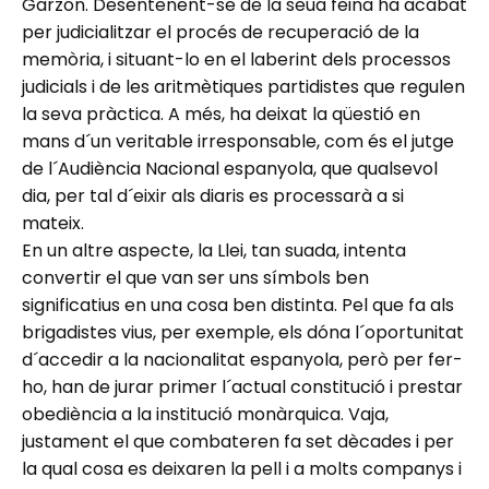
Garzón. Desentenent-se de la seua feina ha acabat
per judicialitzar el procés de recuperació de la
memòria, i situant-lo en el laberint dels processos
judicials i de les aritmètiques partidistes que regulen
la seva pràctica. A més, ha deixat la qüestió en
mans d´un veritable irresponsable, com és el jutge
de l´Audiència Nacional espanyola, que qualsevol
dia, per tal d´eixir als diaris es processarà a si
mateix.
En un altre aspecte, la Llei, tan suada, intenta
convertir el que van ser uns símbols ben
significatius en una cosa ben distinta. Pel que fa als
brigadistes vius, per exemple, els dóna l´oportunitat
d´accedir a la nacionalitat espanyola, però per fer-
ho, han de jurar primer l´actual constitució i prestar
obediència a la institució monàrquica. Vaja,
justament el que combateren fa set dècades i per
la qual cosa es deixaren la pell i a molts companys i