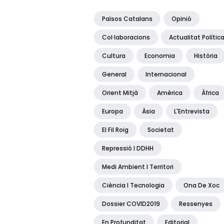
Països Catalans
Opinió
Col·laboracions
Actualitat Polític
Cultura
Economia
Història
General
Internacional
Orient Mitjà
Amèrica
Àfrica
Europa
Àsia
L'Entrevista
El Fil Roig
Societat
Repressió I DDHH
Medi Ambient I Territori
Ciència I Tecnologia
Ona De Xoc
Dossier COVID2019
Ressenyes
En Profunditat
Editorial