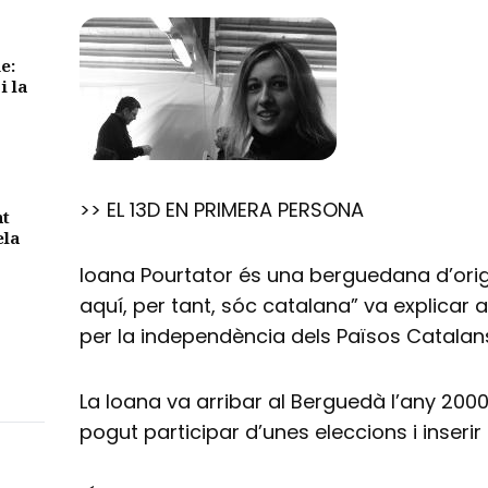
e:
i la
>> EL 13D EN PRIMERA PERSONA
nt
ela
Ioana Pourtator és una berguedana d’orige
aquí, per tant, sóc catalana” va explicar
per la independència dels Països Catalans 
La Ioana va arribar al Berguedà l’any 200
pogut participar d’unes eleccions i inseri