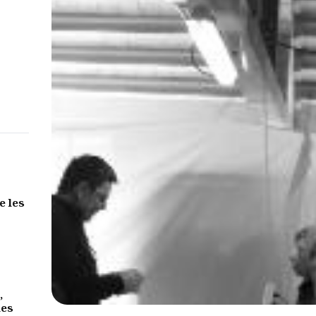
e les
,
des