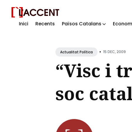
Inici
Recents
Països Catalans
Econom
Sear
for
Blog
•
15 DEC, 2009
Actualitat Política
“Visc i t
soc cata