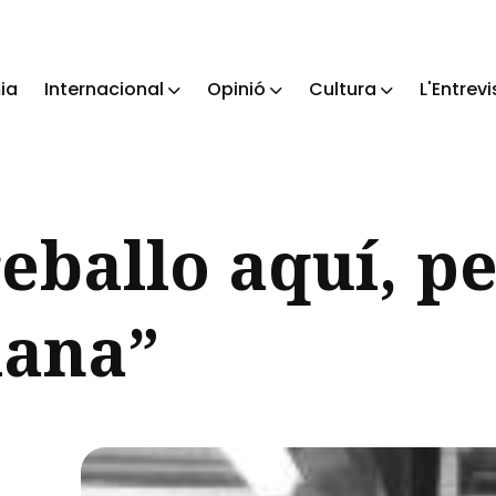
ia
Internacional
Opinió
Cultura
L'Entrevi
ch
reballo aquí, pe
lana”