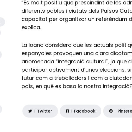
“És molt positiu que prescindint de les adm
diferents pobles i ciutats dels Països Cata
capacitat per organitzar un referèndum de
a
explica.
La Ioana considera que les actuals políti
espanyoles provoquen una clara dicotomi
anomenada “integració cultural”, ja que 
participar activament d’unes eleccions, s
futur com a treballadors i com a ciutadan
país, en què es basa la nostra integració?
Twitter
Facebook
Pinter