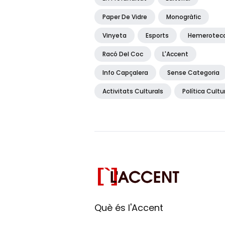
Paper De Vidre
Monogràfic
Vinyeta
Esports
Hemerotec
Racó Del Coc
L'Accent
Info Capçalera
Sense Categoria
Activitats Culturals
Política Cultu
Què és l'Accent