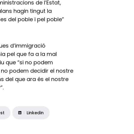
inistracions de l’Estat,
lans hagin tingut la
s del poble i pel poble”
ques d’immigració
a pel que fa a la mal
diu que “si no podem
i no podem decidir el nostre
s del que ara és el nostre
”.
est
Linkedin