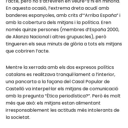
l’acte, però no s’atreviren en veure-s’hi en minoria.
En aquesta ocasió, l’extrema dreta acudí amb
banderes espanyoles, amb crits d’“Arriba España” i
amb la cobertura dels mitjans i la política. Eren
només quinze persones (membres d’España 2000,
de Alianza Nacional i altres grupuscles), però
tingueren els seus minuts de glòria a tots els mitjans
que cobriren l’acte.
Mentre la xerrada amb els dos expresos polítics
catalans es realitzava tranquil·lament a l’interior,
una pancarta a la façana del Casal Popular de
Castelló va interpel·lar els mitjans de comunicació
amb la pregunta “Ètica periodística?”. Però és molt
més que això: els mitjans estan alimentant
irresponsablement les actituds més intolerants de
la societat.