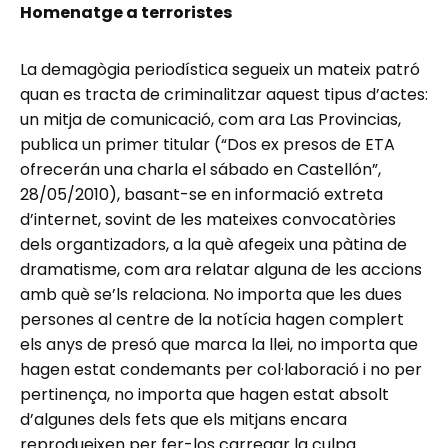
Homenatge a terroristes
La demagògia periodística segueix un mateix patró
quan es tracta de criminalitzar aquest tipus d’actes:
un mitja de comunicació, com ara Las Provincias,
publica un primer titular (“Dos ex presos de ETA
ofrecerán una charla el sábado en Castellón”,
28/05/2010), basant-se en informació extreta
d’internet, sovint de les mateixes convocatòries
dels organtizadors, a la què afegeix una pàtina de
dramatisme, com ara relatar alguna de les accions
amb què se’ls relaciona. No importa que les dues
persones al centre de la notícia hagen complert
els anys de presó que marca la llei, no importa que
hagen estat condemants per col·laboració i no per
pertinença, no importa que hagen estat absolt
d’algunes dels fets que els mitjans encara
reprodueixen per fer-los carregar la culpa.