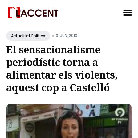
Search
•
for
01 JUN, 2010
Actualitat Política
Blog
El sensacionalisme
periodístic torna a
alimentar els violents,
aquest cop a Castelló