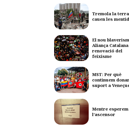
Tremola la terra
cauen les menti
El nou blaverism
Aliança Catalana 
renovació del
feixisme
MST: Per què
continuem dona
suport a Veneçu
Mentre esperem
l’ascensor