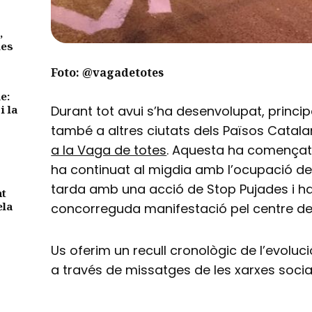
,
des
Foto: @vagadetotes
e:
i la
Durant tot avui s’ha desenvolupat, princ
també a altres ciutats dels Països Catala
a la Vaga de totes
. Aquesta ha començat a
ha continuat al migdia amb l’ocupació de
tarda amb una acció de Stop Pujades i ha
nt
ela
concorreguda manifestació pel centre de
Us oferim un recull cronològic de l’evoluc
a través de missatges de les xarxes socia