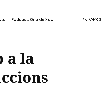
Cerca
sta
Podcast: Ona de Xoc
 a la
accions