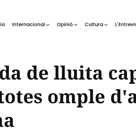
ia
Internacional
Opinió
Cultura
L'Entrevi
ch
da de lluita cap
totes omple d'
na