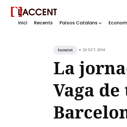
Inici
Recents
Països Catalans
Econom
Sear
for
Blog
•
22 OCT, 2014
Societat
La jorna
Vaga de 
Barcelo