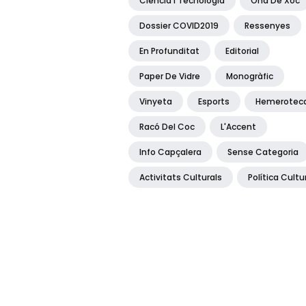
Ciència I Tecnologia
Ona De Xoc
Dossier COVID2019
Ressenyes
En Profunditat
Editorial
Paper De Vidre
Monogràfic
Vinyeta
Esports
Hemerotec
Racó Del Coc
L'Accent
Info Capçalera
Sense Categoria
Activitats Culturals
Política Cultu