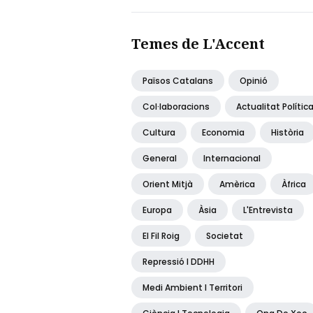
Temes de L'Accent
Països Catalans
Opinió
Col·laboracions
Actualitat Polític
Cultura
Economia
Història
General
Internacional
Orient Mitjà
Amèrica
Àfrica
Europa
Àsia
L'Entrevista
El Fil Roig
Societat
Repressió I DDHH
Medi Ambient I Territori