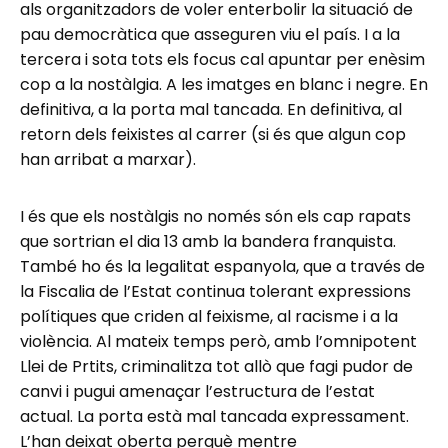
als organitzadors de voler enterbolir la situació de
pau democràtica que asseguren viu el país. I a la
tercera i sota tots els focus cal apuntar per enèsim
cop a la nostàlgia. A les imatges en blanc i negre. En
definitiva, a la porta mal tancada. En definitiva, al
retorn dels feixistes al carrer (si és que algun cop
han arribat a marxar).
I és que els nostàlgis no només són els cap rapats
que sortrian el dia 13 amb la bandera franquista.
També ho és la legalitat espanyola, que a través de
la Fiscalia de l’Estat continua tolerant expressions
polítiques que criden al feixisme, al racisme i a la
violència. Al mateix temps però, amb l’omnipotent
Llei de Prtits, criminalitza tot allò que fagi pudor de
canvi i pugui amenaçar l’estructura de l’estat
actual. La porta està mal tancada expressament.
L’han deixat oberta perquè mentre