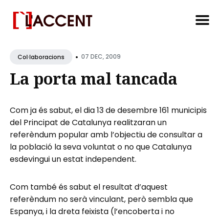
Search
•
for
07 DEC, 2009
Col·laboracions
Blog
La porta mal tancada
Com ja és sabut, el dia 13 de desembre 161 municipis
del Principat de Catalunya realitzaran un
referèndum popular amb l’objectiu de consultar a
la població la seva voluntat o no que Catalunya
esdevingui un estat independent.
Com també és sabut el resultat d’aquest
referèndum no serà vinculant, però sembla que
Espanya, i la dreta feixista (l’encoberta i no