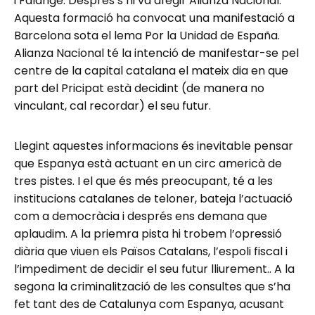
i Falange. Després s’hi va afegir Alianza Nacional.
Aquesta formació ha convocat una manifestació a
Barcelona sota el lema Por la Unidad de España.
Alianza Nacional té la intenció de manifestar-se pel
centre de la capital catalana el mateix dia en que
part del Pricipat està decidint (de manera no
vinculant, cal recordar) el seu futur.
Llegint aquestes informacions és inevitable pensar
que Espanya està actuant en un circ americà de
tres pistes. I el que és més preocupant, té a les
institucions catalanes de teloner, bateja l’actuació
com a democràcia i després ens demana que
aplaudim. A la priemra pista hi trobem l’opressió
diària que viuen els Països Catalans, l’espoli fiscal i
l’impediment de decidir el seu futur lliurement.. A la
segona la criminalització de les consultes que s’ha
fet tant des de Catalunya com Espanya, acusant