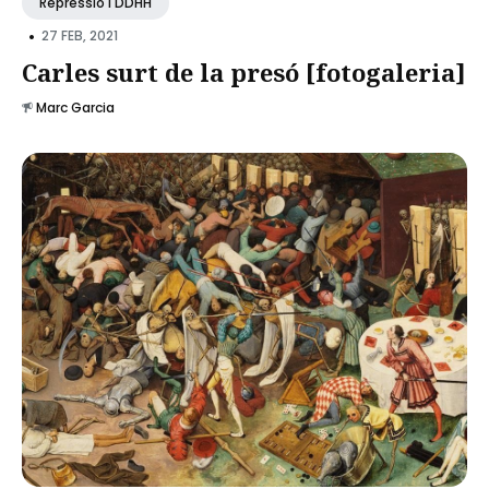
Repressió I DDHH
•
27 FEB, 2021
Carles surt de la presó [fotogaleria]
Marc Garcia