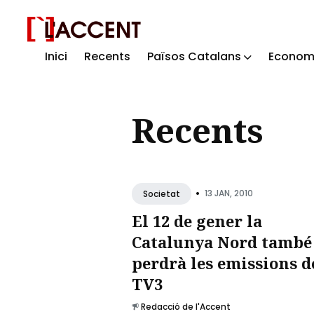
Inici
Recents
Països Catalans
Econom
Sear
for
Recents
Blog
•
13 JAN, 2010
Societat
El 12 de gener la
Catalunya Nord també
perdrà les emissions d
TV3
Redacció de l'Accent