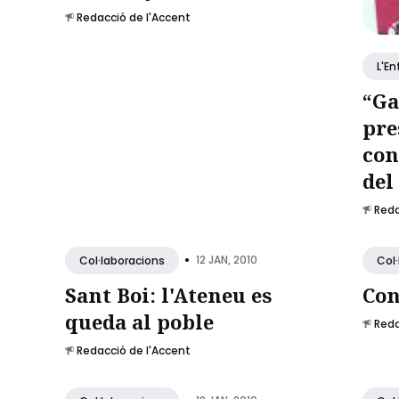
Redacció de l'Accent
L'En
“Ga
pre
con
del
Reda
•
12 JAN, 2010
Col·laboracions
Col
Sant Boi: l'Ateneu es
Con
queda al poble
Reda
Redacció de l'Accent