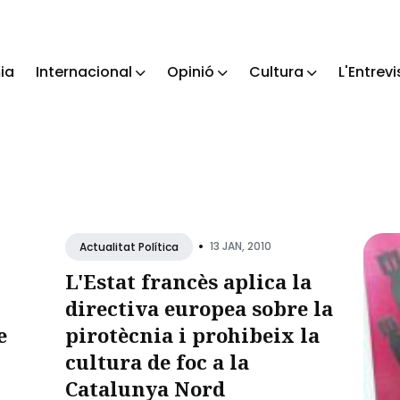
ia
Internacional
Opinió
Cultura
L'Entrevi
ch
•
13 JAN, 2010
Actualitat Política
L'Estat francès aplica la
directiva europea sobre la
e
pirotècnia i prohibeix la
cultura de foc a la
Catalunya Nord