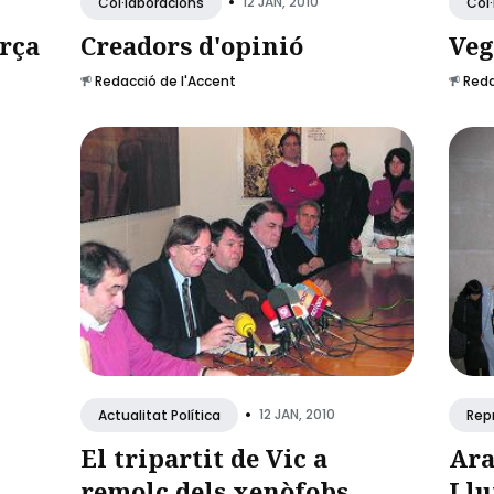
•
12 JAN, 2010
Col·laboracions
Col
orça
Creadors d'opinió
Veg
Redacció de l'Accent
Reda
•
12 JAN, 2010
Actualitat Política
Rep
El tripartit de Vic a
Ara
remolc dels xenòfobs
Llu