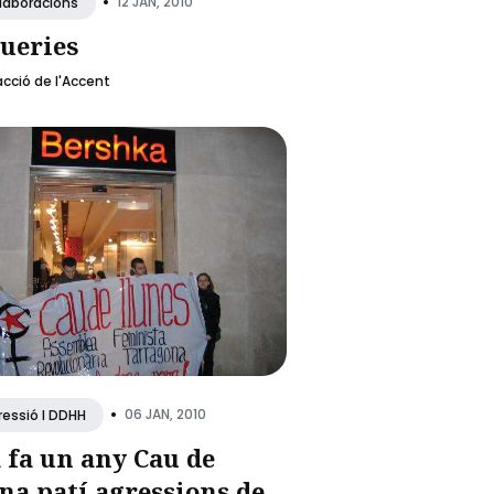
•
12 JAN, 2010
·laboracions
ueries
cció de l'Accent
•
06 JAN, 2010
ressió I DDHH
 fa un any Cau de
na patí agressions de