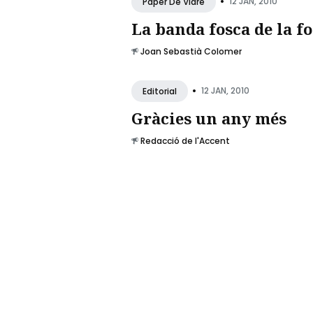
•
12 JAN, 2010
Paper De Vidre
La banda fosca de la f
Joan Sebastià Colomer
•
12 JAN, 2010
Editorial
Gràcies un any més
Redacció de l'Accent