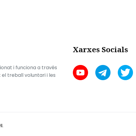
Xarxes Socials
onat i funciona a través
l treball voluntari i les
ll
.