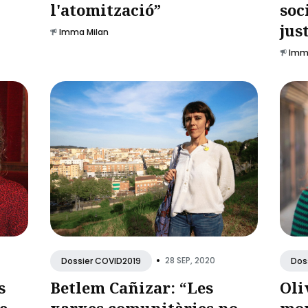
l'atomització”
soc
jus
Imma Milan
Imm
•
28 SEP, 2020
Dossier COVID2019
Dos
s
Betlem Cañizar: “Les
Oli
e
xarxes comunitàries no
mov