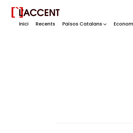
Inici
Recents
Països Catalans
Econom
Sear
for
Blog