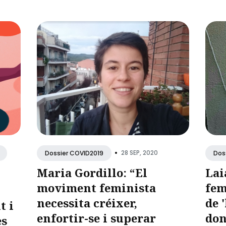
•
28 SEP, 2020
Dossier COVID2019
Dos
Maria Gordillo: “El
Lai
moviment feminista
fem
necessita créixer,
de 
t i
enfortir-se i superar
don
es