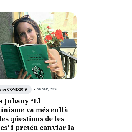
•
28 SEP, 2020
sier COVID2019
a Jubany “El
inisme va més enllà
'les qüestions de les
es' i pretén canviar la