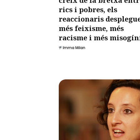
rics i pobres, els
reaccionaris desplegu
més feixisme, més
racisme i més misogín
Imma Milan