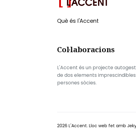
Què és l'Accent
Col·laboracions
L'Accent és un projecte autogesti
de dos elements imprescindibles: e
persones sòcies.
2026
L'Accent
. Lloc web fet amb
Jeky