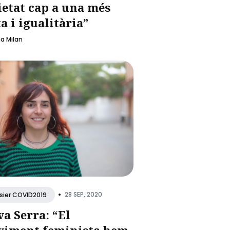
ietat cap a una més
ta i igualitària”
a Milan
•
28 SEP, 2020
sier COVID2019
va Serra: “El
iment feminista hem