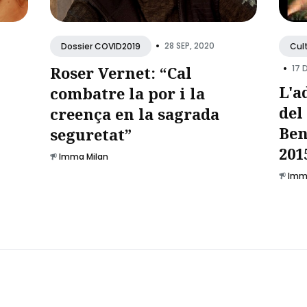
•
28 SEP, 2020
Dossier COVID2019
Cul
•
Roser Vernet: “Cal
17 
L'a
combatre la por i la
del
creença en la sagrada
Ben
seguretat”
201
Imma Milan
Imm