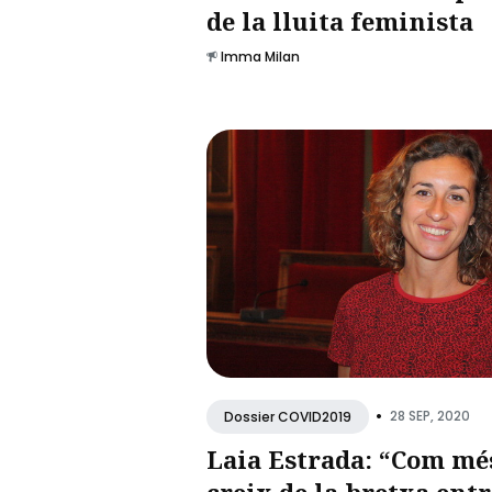
de la lluita feminista
Imma Milan
•
28 SEP, 2020
Dossier COVID2019
Laia Estrada: “Com mé
creix de la bretxa entr