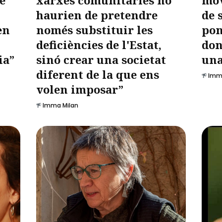
haurien de pretendre
de 
en
només substituir les
pon
deficiències de l'Estat,
don
ia”
sinó crear una societat
una
diferent de la que ens
Imm
volen imposar”
Imma Milan