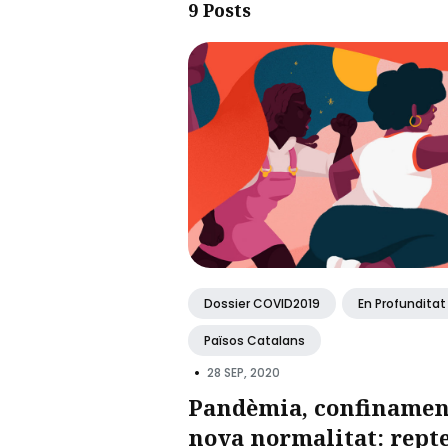
9 Posts
Dossier COVID2019
En Profunditat
Països Catalans
•
28 SEP, 2020
Pandèmia, confinamen
nova normalitat: rept