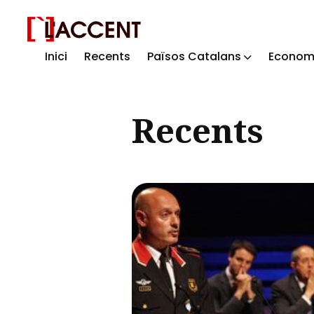
Inici
Recents
Països Catalans
Econom
Sear
for
Recents
Blog