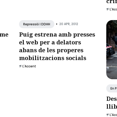
cri
L'Ac
•
20 APR, 2012
Repressió I DDHH
sme
Puig estrena amb presses
el web per a delators
abans de les properes
mobilitzacions socials
L'Accent
En P
Des
lli
L'Ac