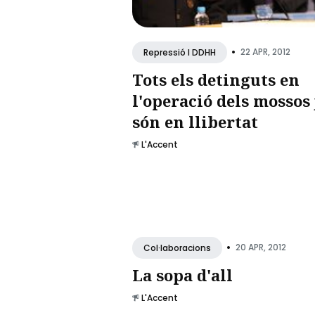
•
22 APR, 2012
Repressió I DDHH
Tots els detinguts en
l'operació dels mossos 
són en llibertat
L'Accent
•
20 APR, 2012
Col·laboracions
La sopa d'all
L'Accent