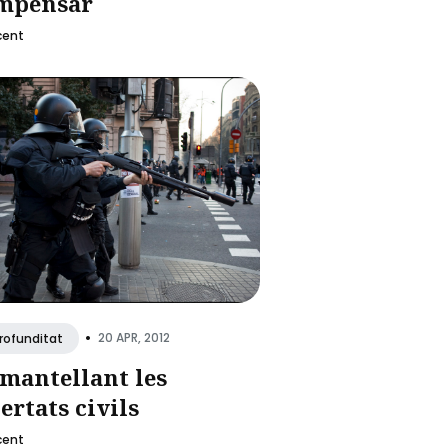
mpensar
cent
•
20 APR, 2012
rofunditat
mantellant les
bertats civils
cent