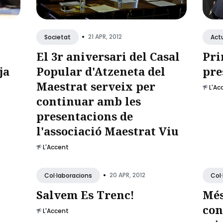
•
21 APR, 2012
Societat
Actu
El 3r aniversari del Casal
Pri
ja
Popular d'Atzeneta del
pre
Maestrat serveix per
L'Ac
continuar amb les
presentacions de
l'associació Maestrat Viu
L'Accent
•
20 APR, 2012
Col·laboracions
Col
Salvem Es Trenc!
Més
con
L'Accent