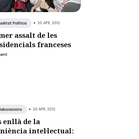
•
20 APR, 2012
alitat Política
mer assalt de les
sidencials franceses
cent
•
20 APR, 2012
·laboracions
 enllà de la
niència intel·lectual: