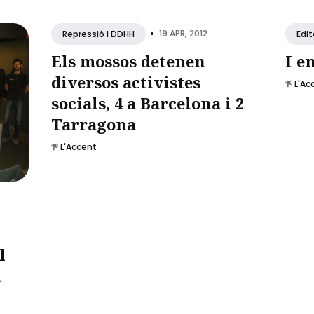
•
19 APR, 2012
Repressió I DDHH
Edit
Els mossos detenen
I e
diversos activistes
L'Ac
socials, 4 a Barcelona i 2
Tarragona
L'Accent
l
a