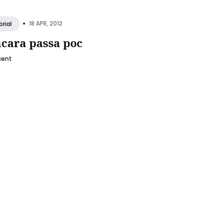
•
18 APR, 2012
orial
ncara passa poc
cent