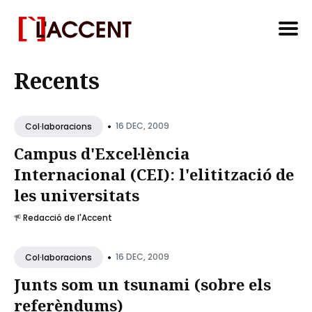
Search
Recents
for
Blog
•
16 DEC, 2009
Col·laboracions
Campus d'Excel·lència
Internacional (CEI): l'elitització de
les universitats
Redacció de l'Accent
•
16 DEC, 2009
Col·laboracions
Junts som un tsunami (sobre els
referèndums)