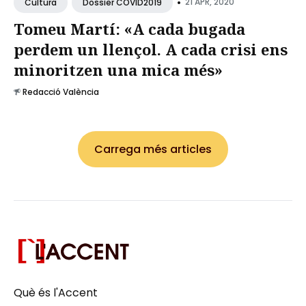
•
21 APR, 2020
Cultura
Dossier COVID2019
Tomeu Martí: «A cada bugada
perdem un llençol. A cada crisi ens
minoritzen una mica més»
Redacció València
Carrega més articles
Què és l'Accent