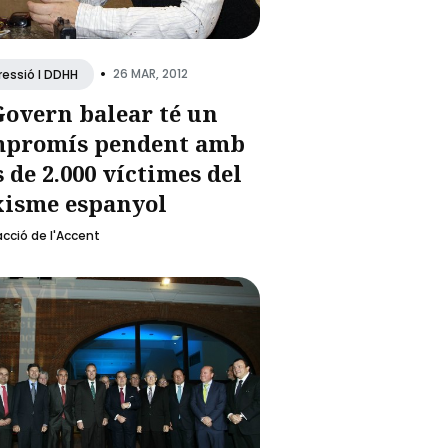
•
26 MAR, 2012
ressió I DDHH
Govern balear té un
promís pendent amb
 de 2.000 víctimes del
xisme espanyol
cció de l'Accent