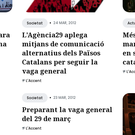
•
24 MAR, 2012
Societat
Actu
ara
L'Agència29 aplega
Més
na
mitjans de comunicació
man
alternatius dels Països
en 
Catalans per seguir la
cata
vaga general
L'Ac
L'Accent
•
23 MAR, 2012
Societat
Preparant la vaga general
del 29 de març
L'Accent