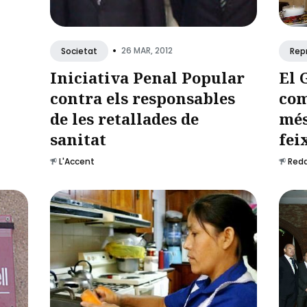
•
26 MAR, 2012
Societat
Rep
Iniciativa Penal Popular
El 
contra els responsables
com
de les retallades de
més
sanitat
fei
L'Accent
Reda