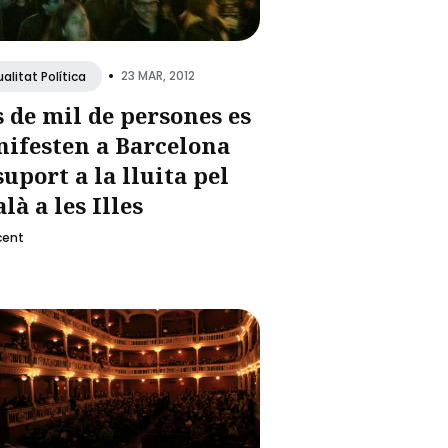
•
23 MAR, 2012
alitat Política
 de mil de persones es
ifesten a Barcelona
suport a la lluita pel
là a les Illes
cent