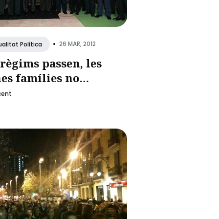
•
26 MAR, 2012
alitat Política
 règims passen, les
es famílies no…
cent