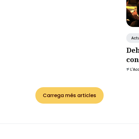
Actu
Deb
con
L'Ac
Carrega més articles