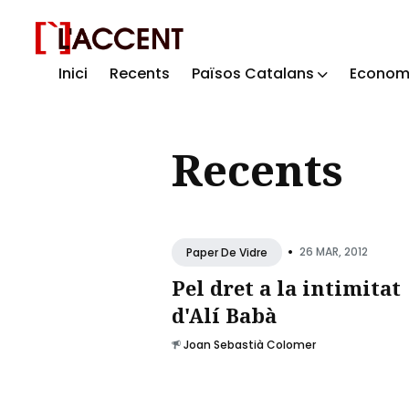
Inici
Recents
Països Catalans
Econom
Sear
for
Recents
Blog
•
26 MAR, 2012
Paper De Vidre
Pel dret a la intimitat
d'Alí Babà
Joan Sebastià Colomer