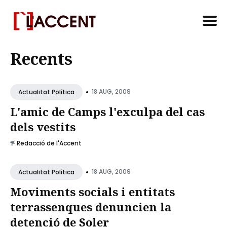
Search
Recents
for
Blog
•
18 AUG, 2009
Actualitat Política
L'amic de Camps l'exculpa del cas
dels vestits
Redacció de l'Accent
•
18 AUG, 2009
Actualitat Política
Moviments socials i entitats
terrassenques denuncien la
detenció de Soler