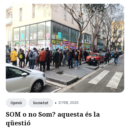
•
21 FEB, 2020
Opinió
Societat
SOM o no Som? aquesta és la
qüestió