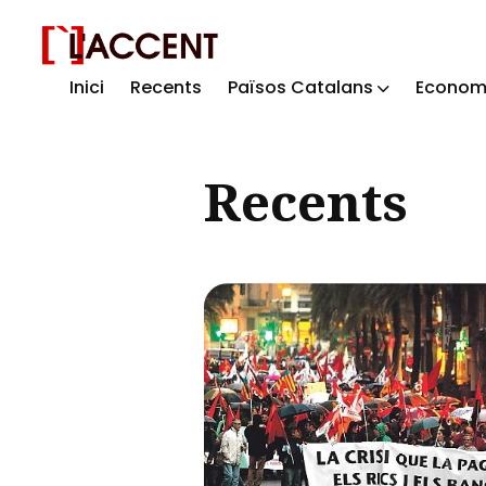
Inici
Recents
Països Catalans
Econom
Sear
for
Recents
Blog