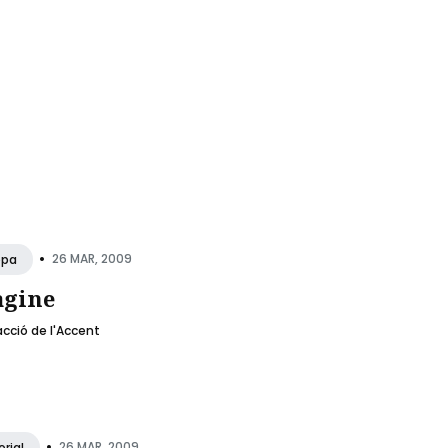
•
26 MAR, 2009
opa
gine
cció de l'Accent
•
26 MAR, 2009
orial