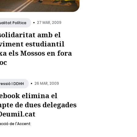
•
27 MAR, 2009
alitat Política
solidaritat amb el
iment estudiantil
xa els Mossos en fora
joc
•
26 MAR, 2009
ressió I DDHH
ebook elimina el
pte de dues delegades
Deumil.cat
cció de l'Accent