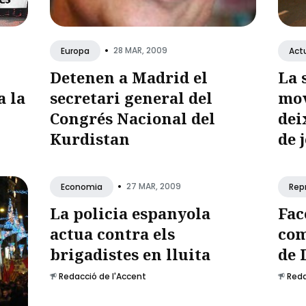
•
28 MAR, 2009
Europa
Actu
Detenen a Madrid el
La 
a la
secretari general del
mov
Congrés Nacional del
dei
Kurdistan
de 
•
27 MAR, 2009
Economia
Rep
La policia espanyola
Fac
actua contra els
com
brigadistes en lluita
de 
Redacció de l'Accent
Reda