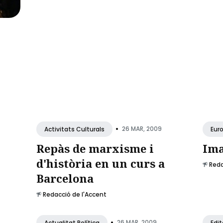
•
26 MAR, 2009
Activitats Culturals
Eur
Repàs de marxisme i
Ima
d'història en un curs a
Reda
Barcelona
Redacció de l'Accent
•
26 MAR, 2009
Actualitat Política
Edit