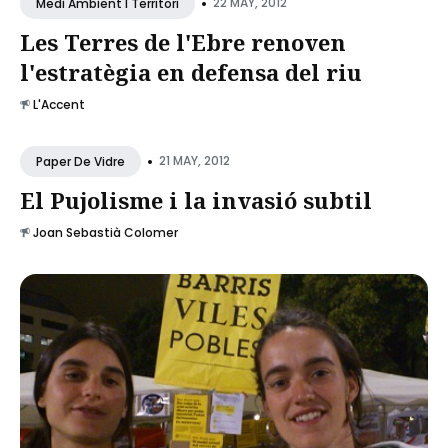
•
22 MAY, 2012
Medi Ambient I Territori
Les Terres de l'Ebre renoven
l'estratègia en defensa del riu
L'Accent
•
21 MAY, 2012
Paper De Vidre
El Pujolisme i la invasió subtil
Joan Sebastià Colomer