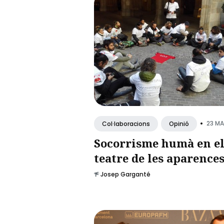
•
23 MA
Col·laboracions
Opinió
Socorrisme humà en e
teatre de les aparence
Josep Garganté