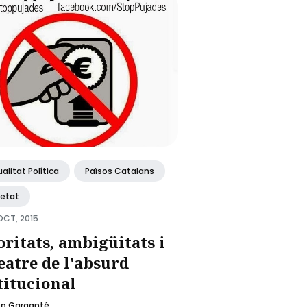
alitat Política
Països Catalans
ietat
OCT, 2015
oritats, ambigüitats i
teatre de l'absurd
titucional
ep Garganté