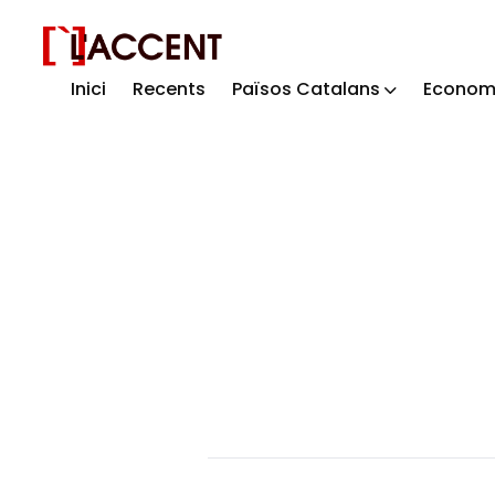
Inici
Recents
Països Catalans
Econom
Sear
for
Blog