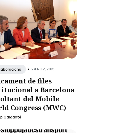
•
24 NOV, 2015
·laboracions
cament de files
titucional a Barcelona
voltant del Mobile
ld Congress (MWC)
ep Garganté