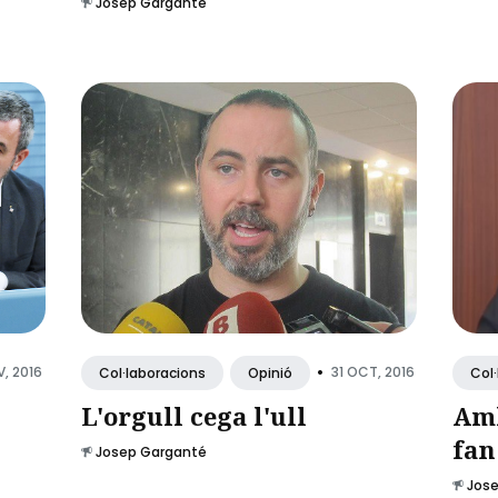
Josep Garganté
•
V, 2016
31 OCT, 2016
Col·laboracions
Opinió
Col
L'orgull cega l'ull
Amb
fan
Josep Garganté
Jos