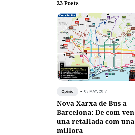
23 Posts
•
08 MAY, 2017
Opinió
Nova Xarxa de Bus a
Barcelona: De com ven
una retallada com una
millora