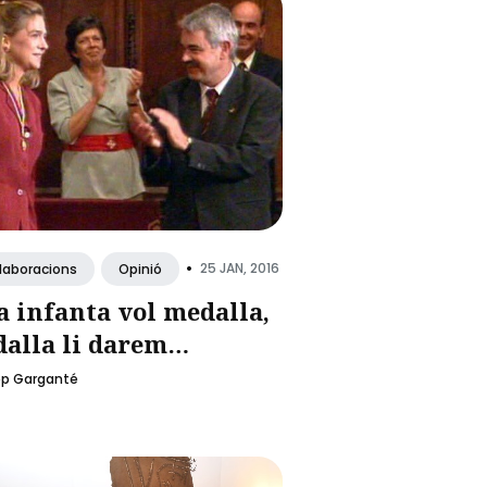
•
25 JAN, 2016
·laboracions
Opinió
la infanta vol medalla,
alla li darem…
ep Garganté