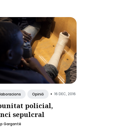
•
16 DEC, 2016
·laboracions
Opinió
unitat policial,
enci sepulcral
ep Garganté