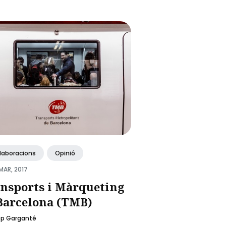
·laboracions
Opinió
MAR, 2017
nsports i Màrqueting
Barcelona (TMB)
ep Garganté