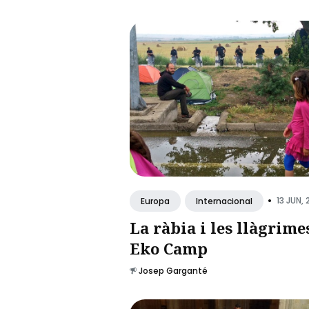
•
13 JUN, 
Europa
Internacional
La ràbia i les llàgrime
Eko Camp
Josep Garganté