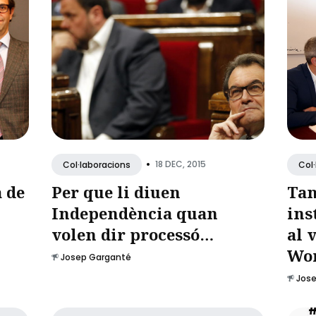
•
18 DEC, 2015
Col·laboracions
Col
 de
Per que li diuen
Tan
Independència quan
ins
volen dir processó…
al 
Wor
Josep Garganté
Jos