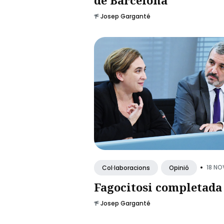
Josep Garganté
•
18 NO
Col·laboracions
Opinió
Fagocitosi completada
Josep Garganté