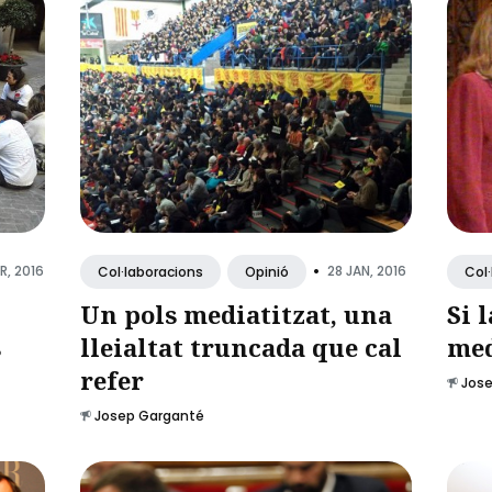
•
R, 2016
28 JAN, 2016
Col·laboracions
Opinió
Col
l
Un pols mediatitzat, una
Si 
s
lleialtat truncada que cal
med
refer
Jos
Josep Garganté