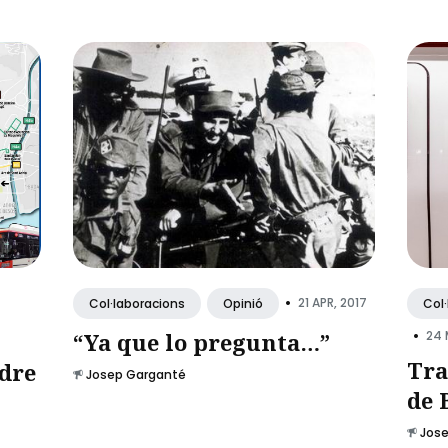
•
21 APR, 2017
Col·laboracions
Opinió
Col
•
“Ya que lo pregunta…”
24 
Tra
dre
Josep Garganté
de 
Jos