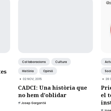
Col·laboracions
Cultura
Actu
tes
Història
Opinió
Soc
•
•
02 NOV, 2015
28 
CADCI: Una història que
Pri
no hem d'oblidar
el 
ins
Josep Garganté
Jos