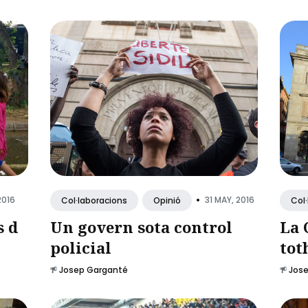
•
2016
31 MAY, 2016
Col·laboracions
Opinió
Col
s d
Un govern sota control
La 
policial
tot
Josep Garganté
Jos