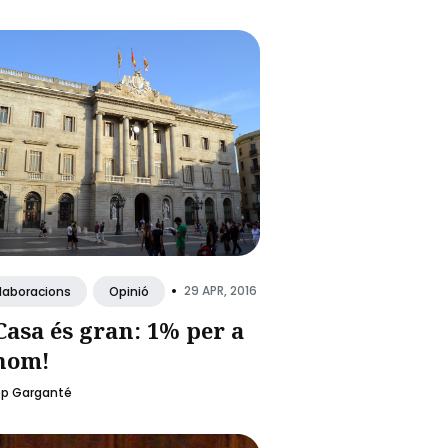
•
29 APR, 2016
·laboracions
Opinió
Casa és gran: 1% per a
hom!
ep Garganté