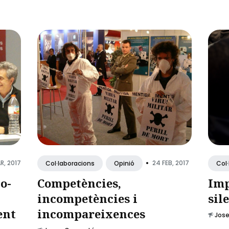
•
R, 2017
24 FEB, 2017
Col·laboracions
Opinió
Col
o-
Competències,
Imp
incompetències i
sil
ent
incompareixences
Jos