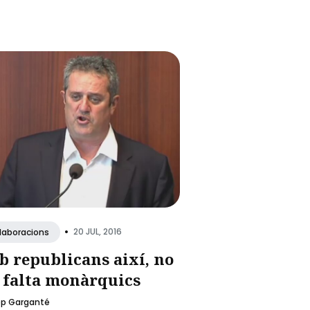
•
20 JUL, 2016
·laboracions
 republicans així, no
 falta monàrquics
ep Garganté