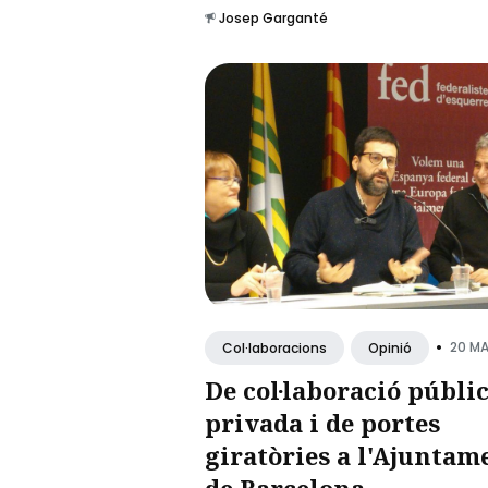
Josep Garganté
•
20 MA
Col·laboracions
Opinió
De col·laboració públic
privada i de portes
giratòries a l'Ajuntam
de Barcelona