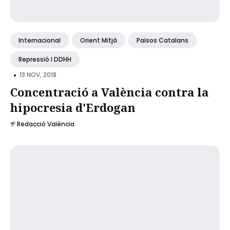
Internacional
Orient Mitjà
Països Catalans
Repressió I DDHH
•
13 NOV, 2018
Concentració a València contra la
hipocresia d'Erdogan
Redacció València