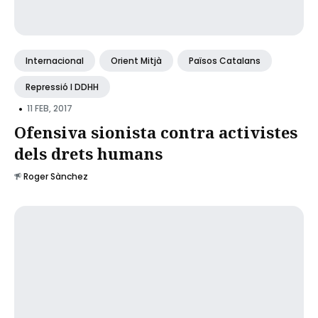
Internacional
Orient Mitjà
Països Catalans
Repressió I DDHH
•
11 FEB, 2017
Ofensiva sionista contra activistes
dels drets humans
Roger Sànchez