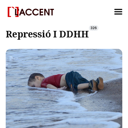
Search
326
Repressió I DDHH
for
Blog