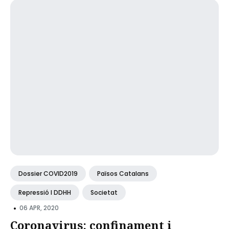
Dossier COVID2019
Països Catalans
Repressió I DDHH
Societat
•
06 APR, 2020
Coronavirus: confinament i