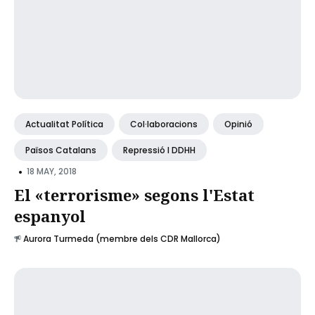
Actualitat Política
Col·laboracions
Opinió
Països Catalans
Repressió I DDHH
•
18 MAY, 2018
El «terrorisme» segons l'Estat
espanyol
Aurora Turmeda (membre dels CDR Mallorca)